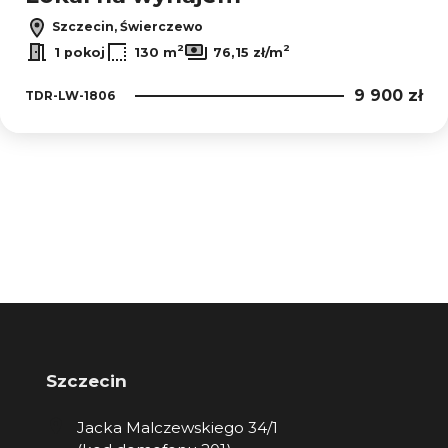
Szczecin, Świerczewo
2
2
1 pokoj
130 m
76,15 zł/m
9 900 zł
TDR-LW-1806
Szczecin
Jacka Malczewskiego 34/1