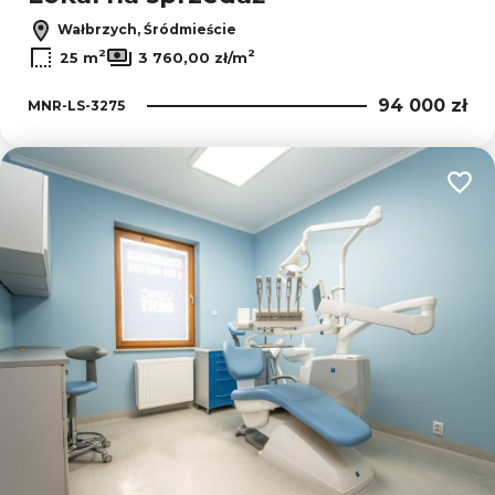
Wałbrzych, Śródmieście
2
2
25 m
3 760,00 zł/m
94 000 zł
MNR-LS-3275
Dodaj