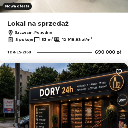
Nowa oferta
Lokal na sprzedaż
Szczecin, Pogodno
2
2
3 pokoje
53 m
12 918,93 zł/m
690 000 zł
TDR-LS-2168
Dodaj