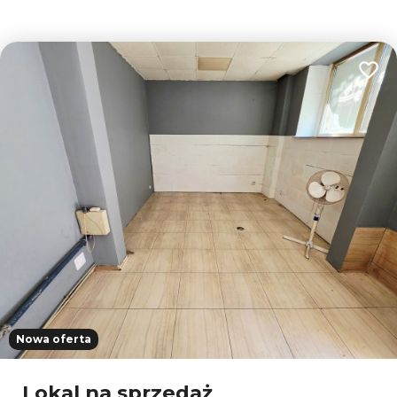
Dodaj
15
Nowa oferta
Leaflet
|
© OpenMapTiles
© OpenStreetMap contributors
Lokal na sprzedaż