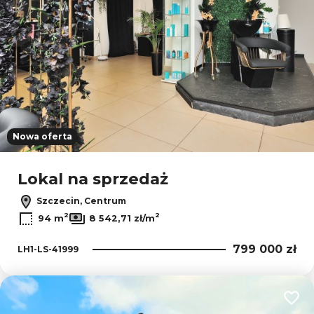
Nowa oferta
Lokal na sprzedaż
Szczecin, Centrum
2
2
94 m
8 542,71 zł/m
799 000 zł
LH1-LS-41999
Dodaj