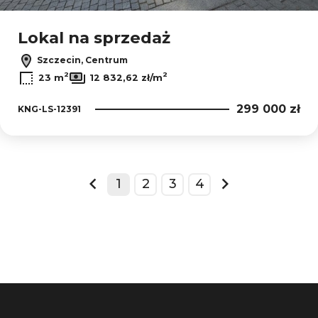
Lokal na sprzedaż
Szczecin, Centrum
2
2
23 m
12 832,62 zł/m
299 000 zł
KNG-LS-12391
1
2
3
4
prev
next