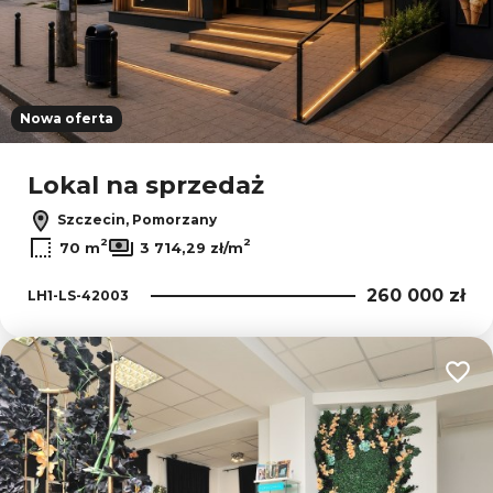
Nowa oferta
Lokal na sprzedaż
Szczecin, Pomorzany
2
2
70 m
3 714,29 zł/m
260 000 zł
LH1-LS-42003
Dodaj