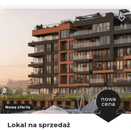
Dodaj
nowa
cena
Nowa oferta
Lokal na sprzedaż