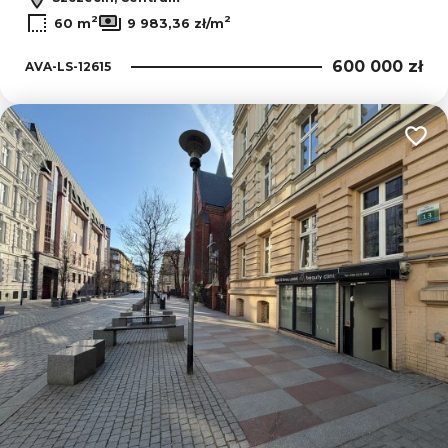
2
2
60 m
9 983,36 zł/m
600 000 zł
AVA-LS-12615
Dodaj