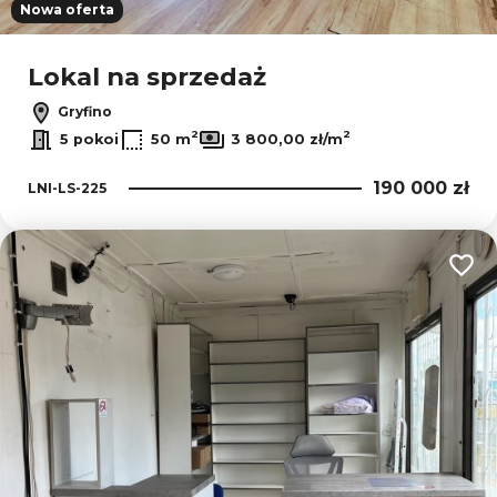
Nowa oferta
Lokal na sprzedaż
Gryfino
2
2
5 pokoi
50 m
3 800,00 zł/m
190 000 zł
LNI-LS-225
Dodaj