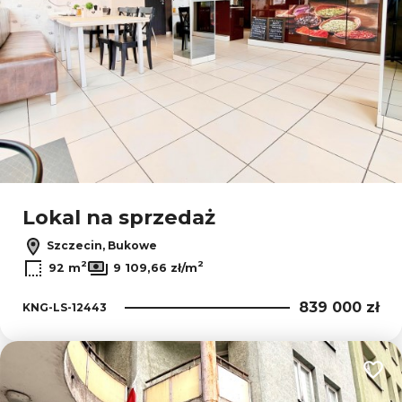
Lokal na sprzedaż
Szczecin, Bukowe
2
2
92 m
9 109,66 zł/m
839 000 zł
KNG-LS-12443
Dodaj