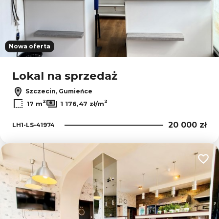
Nowa oferta
Lokal na sprzedaż
Szczecin, Gumieńce
2
2
17 m
1 176,47 zł/m
20 000 zł
LH1-LS-41974
Dodaj