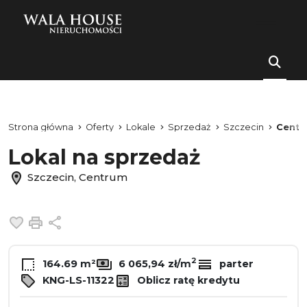
Strona główna
Oferty
Lokale
Sprzedaż
Szczecin
Centr
Lokal na sprzedaż
Szczecin, Centrum
Dodaj do ulubionych
Drukuj
Udostępnij
2
164.69 m²
6 065,94 zł/m
parter
KNG-LS-11322
Oblicz ratę kredytu