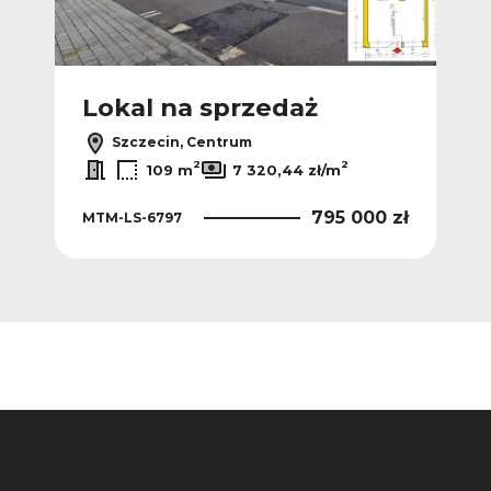
Lokal na sprzedaż
L
Szczecin, Centrum
2
2
109 m
7 320,44 zł/m
 zł
795 000 zł
MTM-LS-6797
LH1