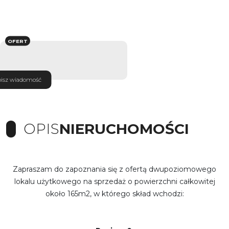
OFERT
isz wiadomość
OPIS
NIERUCHOMOŚCI
Zapraszam do zapoznania się z ofertą dwupoziomowego
lokalu użytkowego na sprzedaż o powierzchni całkowitej
około 165m2, w którego skład wchodzi: