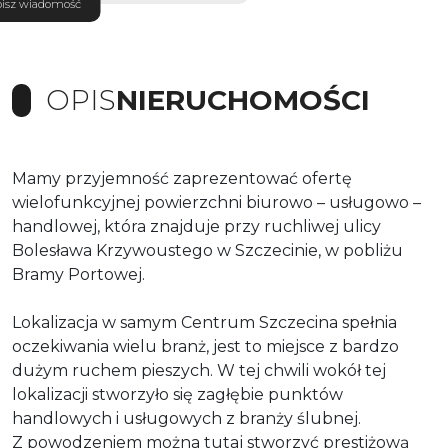
isz wiadomość
OPIS
NIERUCHOMOŚCI
Mamy przyjemność zaprezentować ofertę
wielofunkcyjnej powierzchni biurowo – usługowo –
handlowej, która znajduje
przy ruchliwej ulicy
Bolesława Krzywoustego w Szczecinie, w pobliżu
Bramy Portowej.
Lokalizacja w samym Centrum Szczecina
spełnia
oczekiwania wielu branż, jest to miejsce z bardzo
dużym ruchem pieszych. W tej chwili wokół tej
lokalizacji stworzyło się zagłębie punktów
handlowych i usługowych z branży ślubnej.
Z powodzeniem można tutaj stworzyć prestiżową