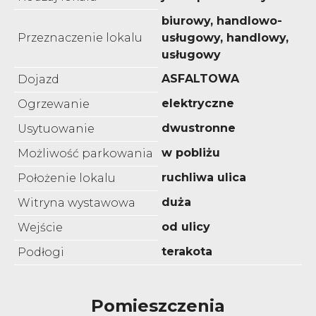
biurowy, handlowo-
Przeznaczenie lokalu
usługowy, handlowy,
usługowy
ASFALTOWA
Dojazd
elektryczne
Ogrzewanie
dwustronne
Usytuowanie
w pobliżu
Możliwość parkowania
ruchliwa ulica
Położenie lokalu
duża
Witryna wystawowa
od ulicy
Wejście
terakota
Podłogi
Pomieszczenia