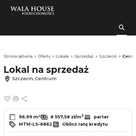
Strona główna
Oferty
Lokale
Sprzedaż
Szczecin
Centr
Lokal na sprzedaż
Szczecin, Centrum
Dodaj do ulubionych
Drukuj
Udostępnij
2
96.99 m²
8 557,58 zł/m
parter
MTM-LS-6862
Oblicz ratę kredytu