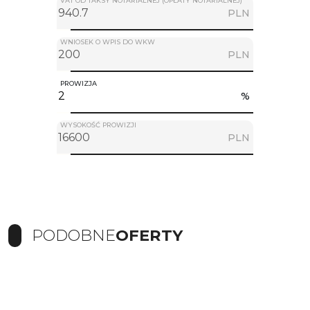
VAT OD TAKSY NOTARIALNEJ (OPŁATY NOTARIALNEJ)
PLN
WNIOSEK O WPIS DO WKW
PLN
PROWIZJA
%
WYSOKOŚĆ PROWIZJI
PLN
PODOBNE
OFERTY