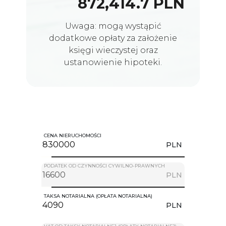
872,414.7 PLN
Uwaga: mogą wystąpić
dodatkowe opłaty za założenie
księgi wieczystej oraz
ustanowienie hipoteki.
CENA NIERUCHOMOŚCI
PLN
PODATEK OD CZYNNOŚCI CYWILNO-PRAWNYCH
PLN
TAKSA NOTARIALNA (OPŁATA NOTARIALNA)
PLN