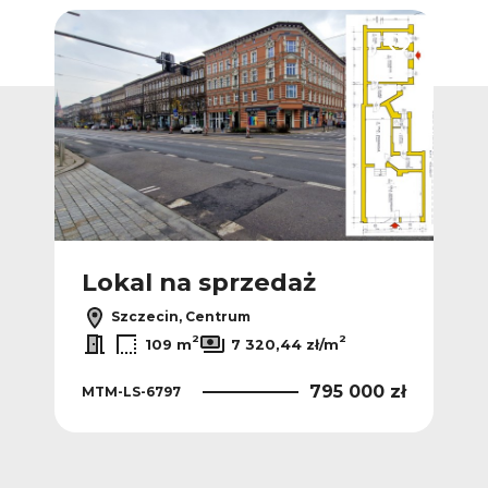
Dodaj do ulubionych
Dodaj do ulub
Lokal na sprzedaż
L
Szczecin, Centrum
2
2
109 m
7 320,44 zł/m
 zł
795 000 zł
MTM-LS-6797
KNG