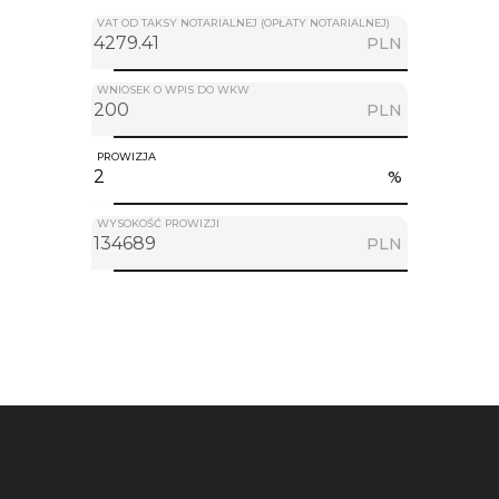
VAT OD TAKSY NOTARIALNEJ (OPŁATY NOTARIALNEJ)
PLN
WNIOSEK O WPIS DO WKW
PLN
PROWIZJA
%
WYSOKOŚĆ PROWIZJI
PLN