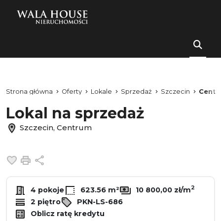
Strona główna
Oferty
Lokale
Sprzedaż
Szczecin
Centr
Lokal na sprzedaż
Szczecin, Centrum
Dodaj do ulubionych
Drukuj
Udostępnij
2
4 pokoje
623.56 m²
10 800,00 zł/m
2 piętro
PKN-LS-686
Oblicz ratę kredytu