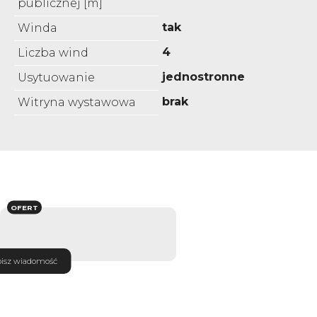
publicznej [m]
tak
Winda
4
Liczba wind
jednostronne
Usytuowanie
brak
Witryna wystawowa
OFERT
isz wiadomość