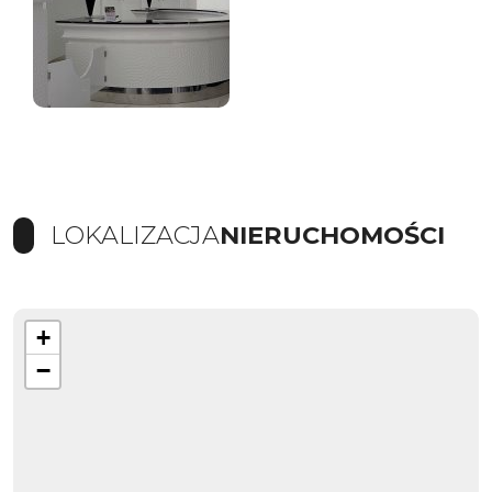
LOKALIZACJA
NIERUCHOMOŚCI
+
−