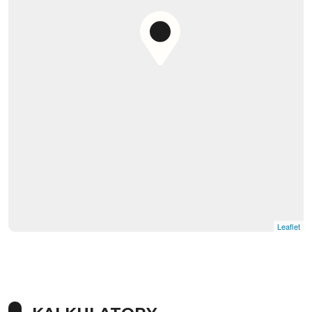
Leaflet
|
© OpenMapTiles
© OpenStreetMap contributors