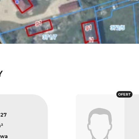
Y
OFERT
827
m²
owa