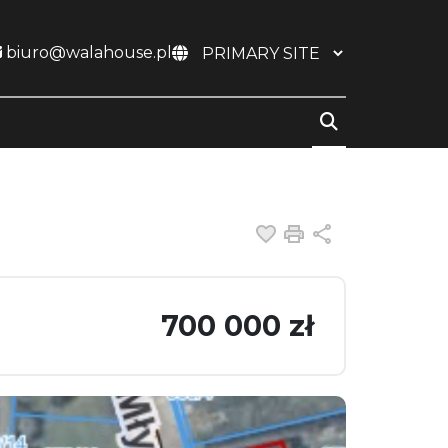
biuro@walahouse.pl
Dodaj do ulubiony
Drukuj
Udostępnij
700 000 zł