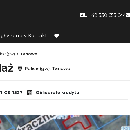
Social link
+48 530 655 644
Zgłoszenia
Kontakt
favorite
ice (gw)
Tanowo
daż
Police (gw), Tanowo
-GS-1827
Oblicz ratę kredytu