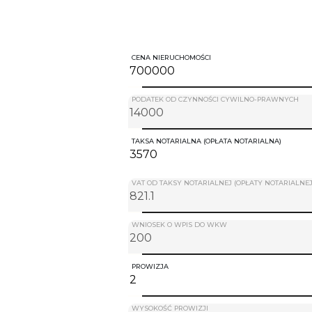
CENA NIERUCHOMOŚCI
PODATEK OD CZYNNOŚCI CYWILNO-PRAWNYCH
TAKSA NOTARIALNA (OPŁATA NOTARIALNA)
VAT OD TAKSY NOTARIALNEJ (OPŁATY NOTARIALNEJ
WNIOSEK O WPIS DO WKW
PROWIZJA
WYSOKOŚĆ PROWIZJI