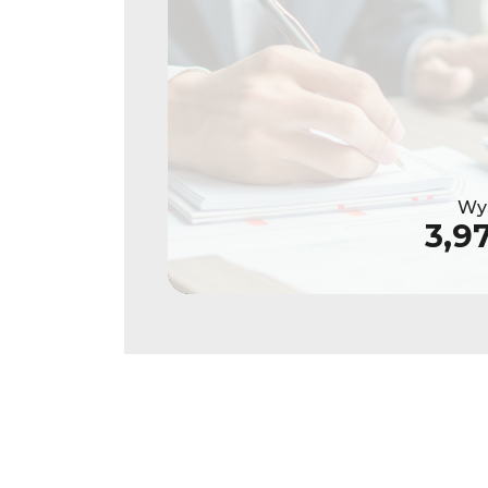
Wys
3,9