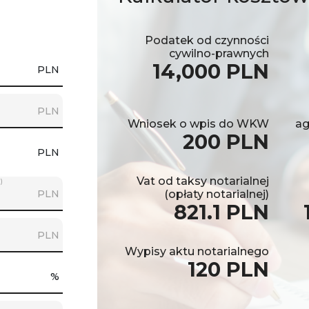
Podatek od czynności
cywilno-prawnych
14,000 PLN
PLN
PLN
Wniosek o wpis do WKW
ag
200 PLN
PLN
Vat od taksy notarialnej
)
PLN
(opłaty notarialnej)
821.1 PLN
PLN
Wypisy aktu notarialnego
120 PLN
%