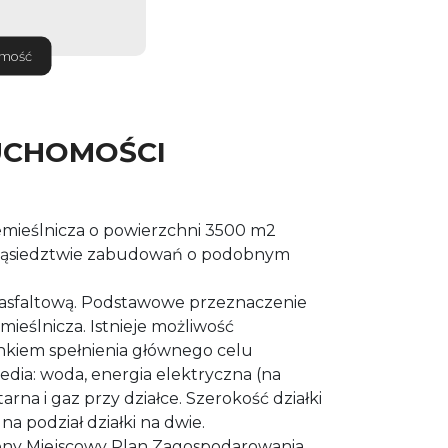
omość
UCHOMOŚCI
emieślnicza o powierzchni 3500 m2
sąsiedztwie zabudowań o podobnym
ą asfaltową. Podstawowe przeznaczenie
emieślnicza. Istnieje możliwość
kiem spełnienia głównego celu
Media: woda, energia elektryczna (na
itarna i gaz przy działce. Szerokość działki
a podział działki na dwie.
ony Miejscowy Plan Zagospodarowania