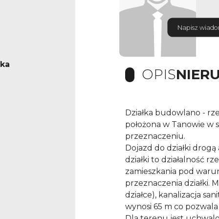
Napisz wiad
ska
OPIS
NIER
Działka budowlano - rz
położona w Tanowie w 
przeznaczeniu.
Dojazd do działki drog
działki to działalność rz
zamieszkania pod warun
przeznaczenia działki. 
działce), kanalizacja san
wynosi 65 m co pozwala n
Dla terenu jest uchwal