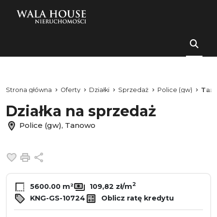
Strona główna
Oferty
Działki
Sprzedaż
Police (gw)
Tan
Działka na sprzedaż
Police (gw), Tanowo
Dodaj do ulubionych
Drukuj
Udostępnij
2
5600.00 m²
109,82 zł/m
KNG-GS-10724
Oblicz ratę kredytu