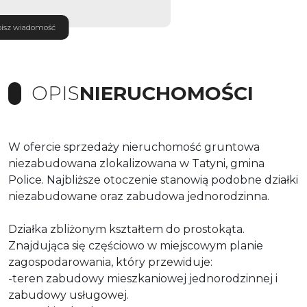
isz wiadomość
OPIS
NIERUCHOMOŚCI
W ofercie sprzedaży nieruchomość gruntowa
niezabudowana zlokalizowana w Tatyni, gmina
Police. Najbliższe otoczenie stanowią podobne działki
niezabudowane oraz zabudowa jednorodzinna.
Działka zbliżonym kształtem do prostokąta.
Znajdująca się częściowo w miejscowym planie
zagospodarowania, który przewiduje:
-teren zabudowy mieszkaniowej jednorodzinnej i
zabudowy usługowej.