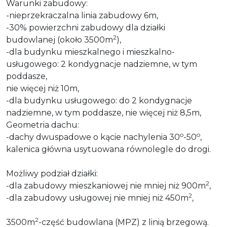
Warunki zabudowy:
-nieprzekraczalna linia zabudowy 6m,
-30% powierzchni zabudowy dla działki
2
budowlanej (około 3500m
),
-dla budynku mieszkalnego i mieszkalno-
usługowego: 2 kondygnacje nadziemne, w tym
poddasze,
nie więcej niż 10m,
-dla budynku usługowego: do 2 kondygnacje
nadziemne, w tym poddasze, nie więcej niż 8,5m,
Geometria dachu:
o
o
-dachy dwuspadowe o kącie nachylenia 30
-50
,
kalenica główna usytuowana równolegle do drogi.
Możliwy podział działki:
2
-dla zabudowy mieszkaniowej nie mniej niż 900m
,
2
-dla zabudowy usługowej nie mniej niż 450m
,
2
3500m
-część budowlana (MPZ) z linią brzegową.