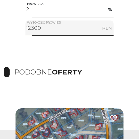
PROWIZJA
%
WYSOKOŚĆ PROWIZJI
PLN
PODOBNE
OFERTY
Dodaj do ulub