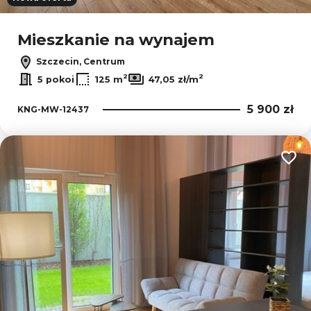
Leaflet
|
© OpenMapTiles
© OpenStreetMap contributors
Mieszkanie na wynajem
Szczecin, Centrum
2
2
5 pokoi
125 m
47,05 zł/m
5 900 zł
KNG-MW-12437
Dodaj