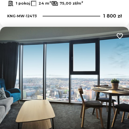
2
2
1 pokoj
24 m
75,00 zł/m
1 800 zł
KNG-MW-12473
Dodaj