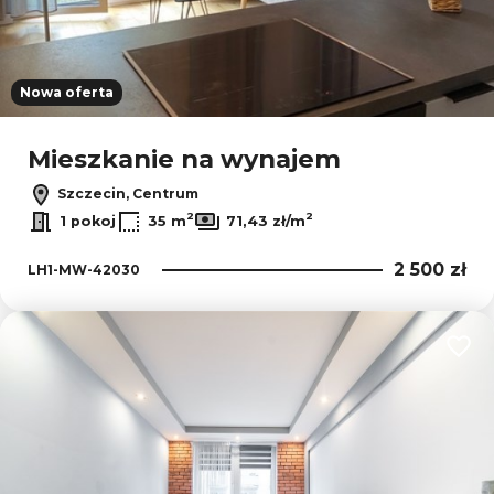
Nowa oferta
Mieszkanie na wynajem
Szczecin, Centrum
2
2
1 pokoj
35 m
71,43 zł/m
2 500 zł
LH1-MW-42030
Dodaj