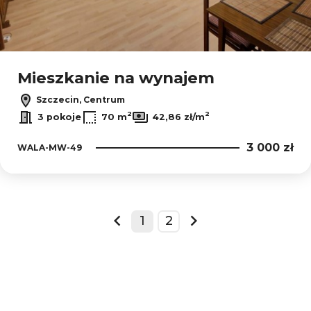
Mieszkanie na wynajem
Szczecin, Centrum
2
2
3 pokoje
70 m
42,86 zł/m
3 000 zł
WALA-MW-49
1
2
prev
next