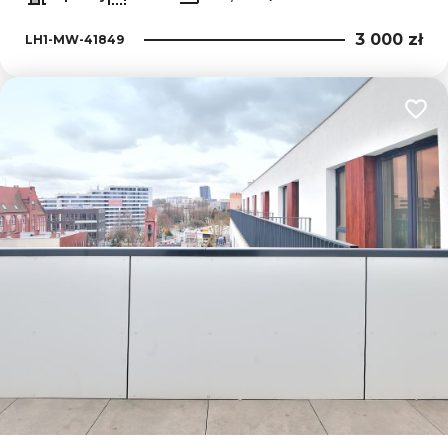
3 000 zł
LH1-MW-41849
Dodaj