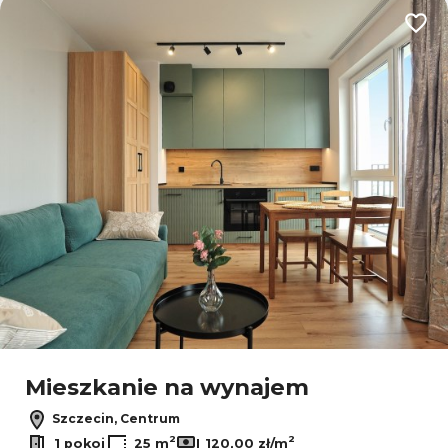
Dodaj
Mieszkanie na wynajem
Szczecin, Centrum
2
2
1 pokoj
25 m
120,00 zł/m