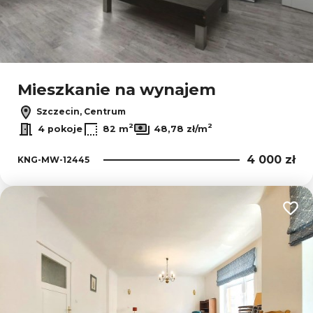
Mieszkanie na wynajem
Szczecin, Centrum
2
2
4 pokoje
82 m
48,78 zł/m
4 000 zł
KNG-MW-12445
Dodaj