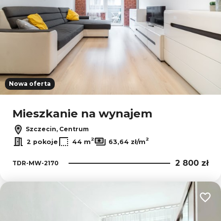
Nowa oferta
Mieszkanie na wynajem
Szczecin, Centrum
2
2
2 pokoje
44 m
63,64 zł/m
2 800 zł
TDR-MW-2170
Dodaj