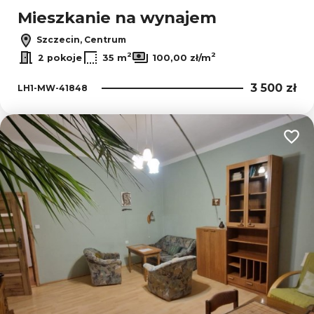
Mieszkanie na wynajem
Szczecin, Centrum
2
2
2 pokoje
35 m
100,00 zł/m
3 500 zł
LH1-MW-41848
Dodaj