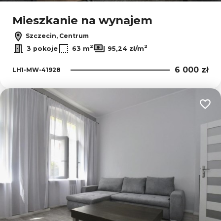
Mieszkanie na wynajem
Szczecin, Centrum
2
2
3 pokoje
63 m
95,24 zł/m
6 000 zł
LH1-MW-41928
Dodaj