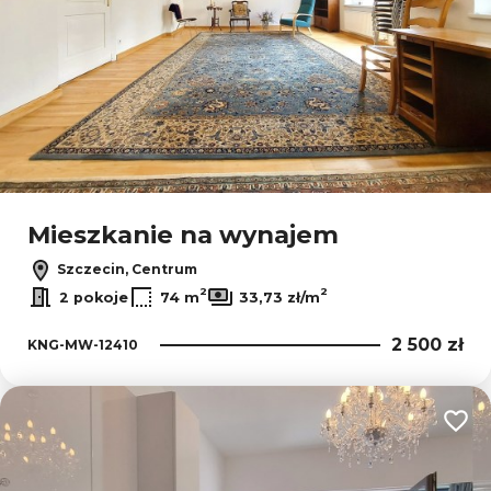
Mieszkanie na wynajem
Szczecin, Centrum
2
2
2 pokoje
74 m
33,73 zł/m
2 500 zł
KNG-MW-12410
Dodaj