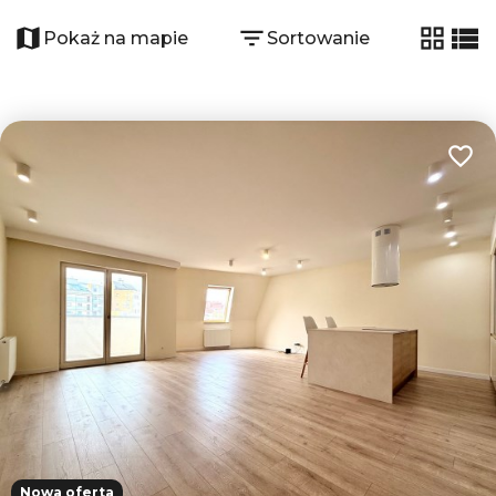
+
4
−
Pokaż na mapie
Sortowanie
tabela
list
Dodaj
Nowa oferta