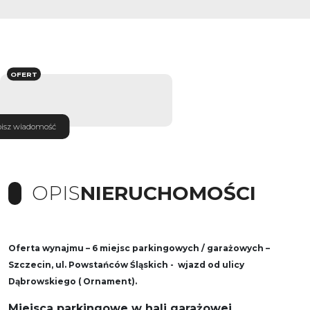
OFERT
isz wiadomość
OPIS
NIERUCHOMOŚCI
Oferta wynajmu – 6 miejsc parkingowych / garażowych –
Szczecin, ul. Powstańców Śląskich - wjazd od ulicy
Dąbrowskiego ( Ornament).
Miejsca parkingowe w hali garażowej