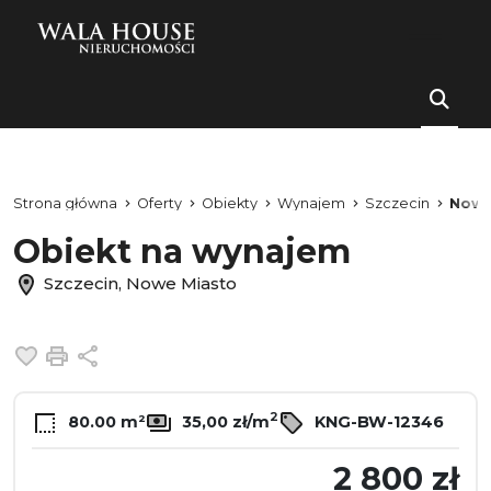
Strona główna
Oferty
Obiekty
Wynajem
Szczecin
Nowe
Obiekt na wynajem
Szczecin, Nowe Miasto
Dodaj do ulubionych
Drukuj
Udostępnij
2
80.00 m²
35,00 zł/m
KNG-BW-12346
2 800 zł