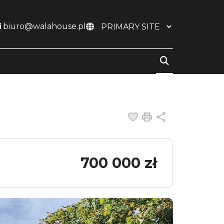
biuro@walahouse.pl
Dodaj do ulubiony
Drukuj
Udostępnij
700 000 zł