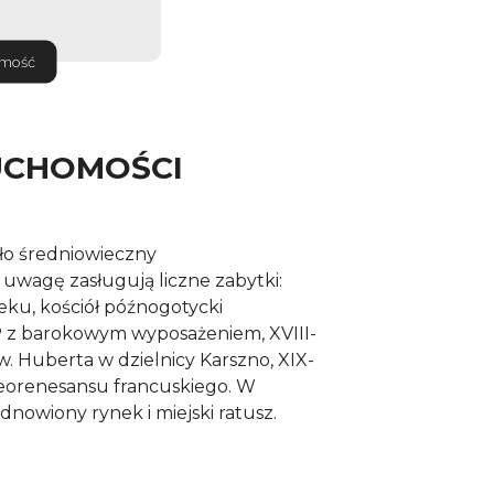
omość
UCHOMOŚCI
o średniowieczny
 uwagę zasługują liczne zabytki:
ieku, kościół późnogotycki
 z barokowym wyposażeniem, XVIII-
w. Huberta w dzielnicy Karszno, XIX-
neorenesansu francuskiego. W
odnowiony rynek i miejski ratusz.