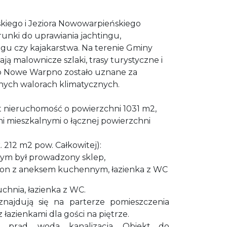
iego i Jeziora Nowowarpieńskiego
unki do uprawiania jachtingu,
ngu czy kajakarstwa. Na terenie Gminy
 malownicze szlaki, trasy turystyczne i
to Nowe Warpno zostało uznane za
nych walorach klimatycznych.
t nieruchomość o powierzchni 1031 m2,
mieszkalnymi o łącznej powierzchni
12 m2 pow. Całkowitej):
rym był prowadzony sklep,
, salon z aneksem kuchennym, łazienka z WC
 kuchnia, łazienka z WC.
najdują się na parterze pomieszczenia
 łazienkami dla gości na piętrze.
 prąd, woda, kanalizacja. Obiekt do