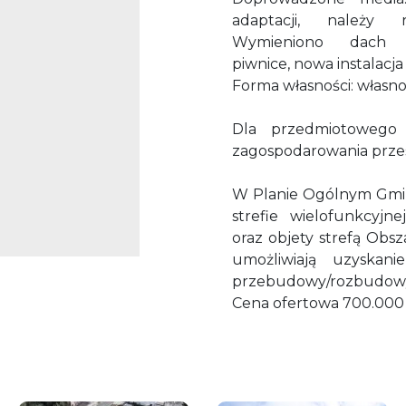
adaptacji, należy r
Wymieniono dach 
piwnice, nowa instalacja
Forma własności: własno
Dla przedmiotowego
zagospodarowania prz
W Planie Ogólnym Gmi
strefie wielofunkcyjn
oraz objety strefą Obs
umożliwiają uzyska
przebudowy/rozbudowy
Cena ofertowa 700.000 