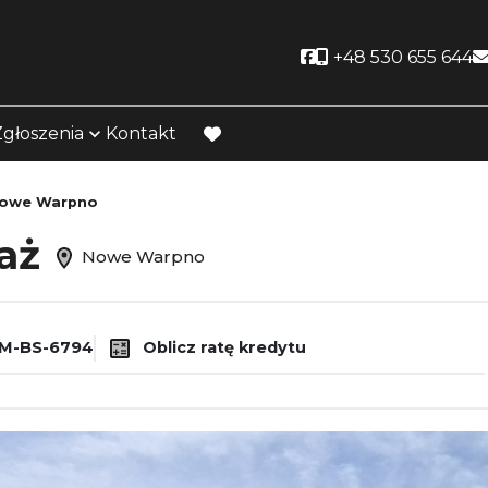
Social link
+48 530 655 644
Zgłoszenia
Kontakt
favorite
owe Warpno
daż
Nowe Warpno
M-BS-6794
Oblicz ratę kredytu