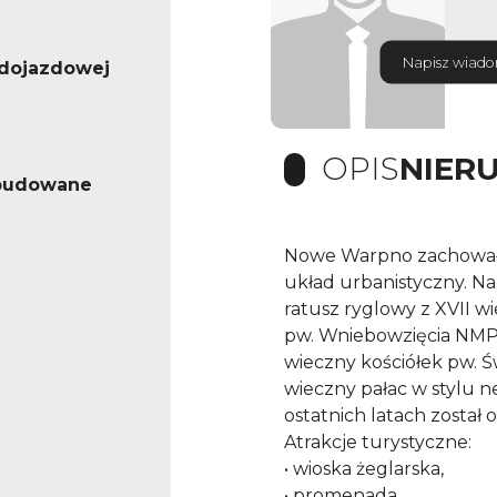
Napisz wiad
dojazdowej
OPIS
NIER
abudowane
Nowe Warpno zachował
układ urbanistyczny. Na
ratusz ryglowy z XVII w
pw. Wniebowzięcia NMP
wieczny kościółek pw. Ś
wieczny pałac w stylu 
ostatnich latach został 
Atrakcje turystyczne:
• wioska żeglarska,
• promenada,