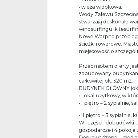
• wieża widokowa.
Wody Zalewu Szczecińsk
stwarzają doskonałe war
windsurfingu, kitesurfi
Nowe Warpno przebiegają
ścieżki rowerowe. Mias
miejscowość o szczegól
Przedmiotem oferty jes
zabudowany budynkami 
całkowitej ok. 320 m2.
BUDYNEK GŁÓWNY (ok. 2
• Lokal użytkowy, w któ
• I piętro – 2 sypialnie
• II piętro – 3 sypialnie,
W części dobudówki z
gospodarcze i 4 pokoje z
Doprowadzone media: