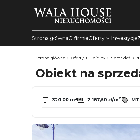
Strona główna
O firmie
Oferty
Inwestycje
Strona główna
Oferty
Obiekty
Sprzedaż
N
Obiekt na sprze
2
320.00 m²
2 187,50 zł/m
MT