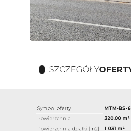
SZCZEGÓŁY
OFERT
Symbol oferty
MTM-BS-6
320,00 m²
Powierzchnia
1 031 m²
Powierzchnia działki [m2]