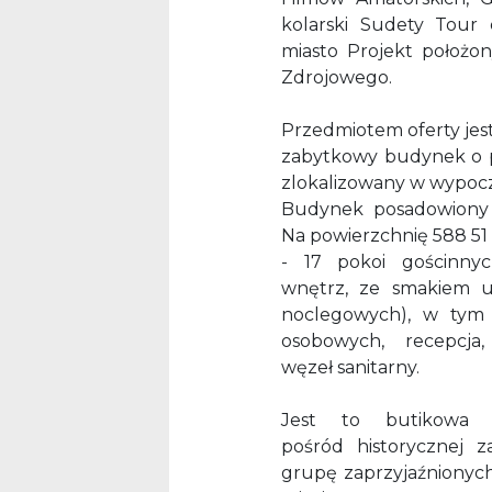
kolarski Sudety Tour
miasto Projekt położo
Zdrojowego.
Przedmiotem oferty je
zabytkowy budynek o 
zlokalizowany w wypocz
Budynek posadowiony j
Na powierzchnię 588 51 
- 17 pokoi gościnnyc
wnętrz, ze smakiem u
noclegowych), w tym 
osobowych, recepcja,
węzeł sanitarny.
Jest to butikowa in
pośród historycznej 
grupę zaprzyjaźnionyc