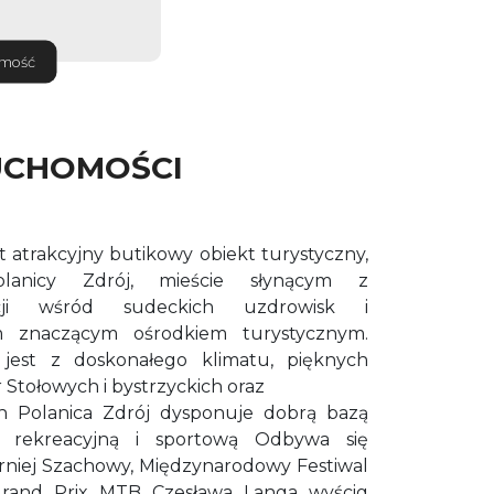
omość
UCHOMOŚCI
t atrakcyjny butikowy obiekt turystyczny,
lanicy Zdrój, mieście słynącym z
cji wśród sudeckich uzdrowisk i
m znaczącym ośrodkiem turystycznym.
jest z doskonałego klimatu, pięknych
 Stołowych i bystrzyckich oraz
ch Polanica Zdrój dysponuje dobrą bazą
ną, rekreacyjną i sportową Odbywa się
niej Szachowy, Międzynarodowy Festiwal
Grand Prix MTB Czesława Langa wyścig