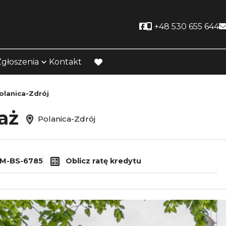
Social link
+48 530 655 644
Zgłoszenia
Kontakt
favorite
olanica-Zdrój
daż
Polanica-Zdrój
M-BS-6785
Oblicz ratę kredytu