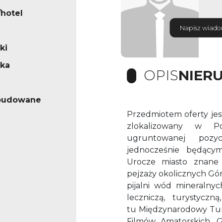
/hotel
Napisz wiad
ki
ska
OPIS
NIER
abudowane
Przedmiotem oferty jes
zlokalizowany w Po
ugruntowanej pozy
jednocześnie będący
Urocze miasto znane 
pejzaży okolicznych Gór
pijalni wód mineralny
leczniczą, turystycz
tu Międzynarodowy Tur
Filmów Amatorskich, 