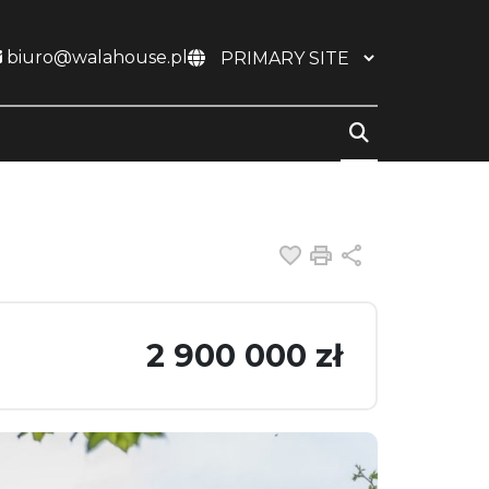
biuro@walahouse.pl
Dodaj do ulubiony
Drukuj
Udostępnij
2 900 000 zł