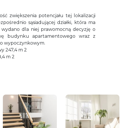
ość zwiększenia potencjału tej lokalizacji
pośrednio sąsiadującej działki, która ma
i wydano dla niej prawomocną decyzję o
wę budynku apartamentowego wraz z
jno wypoczynkowym.
y 247,4 m 2
,4 m 2