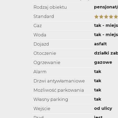
pensjonat
Rodzaj obiektu
Standard
tak - miejs
Gaz
tak - miej
Woda
asfalt
Dojazd
działki z
Otoczenie
gazowe
Ogrzewanie
tak
Alarm
tak
Drzwi antywłamaniowe
tak
Możliwość parkowania
tak
Własny parking
od ulicy
Wejście
jest
Prąd