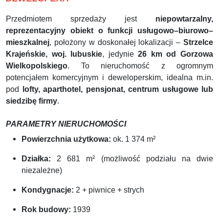
Przedmiotem sprzedaży jest
niepowtarzalny,
reprezentacyjny obiekt o funkcji usługowo–biurowo–
mieszkalnej
, położony w doskonałej lokalizacji –
Strzelce
Krajeńskie, woj. lubuskie
, jedynie
26 km od Gorzowa
Wielkopolskiego
. To nieruchomość z ogromnym
potencjałem komercyjnym i deweloperskim, idealna m.in.
pod
lofty, aparthotel, pensjonat, centrum usługowe lub
siedzibę firmy
.
PARAMETRY NIERUCHOMOŚCI
Powierzchnia użytkowa:
ok. 1 374 m²
Działka:
2 681 m² (możliwość podziału na dwie
niezależne)
Kondygnacje:
2 + piwnice + strych
Rok budowy:
1939