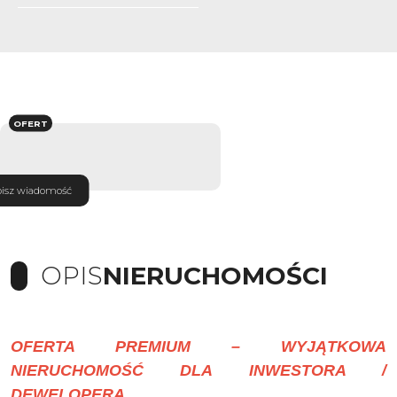
OFERT
isz wiadomość
OPIS
NIERUCHOMOŚCI
OFERTA PREMIUM – WYJĄTKOWA
NIERUCHOMOŚĆ DLA INWESTORA /
DEWELOPERA