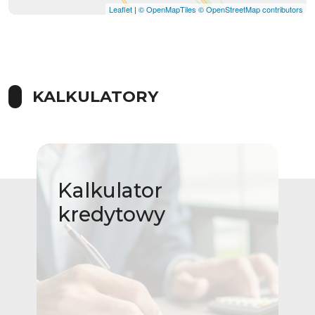
Leaflet
|
© OpenMapTiles
© OpenStreetMap contributors
KALKULATORY
Kalkulator
kredytowy