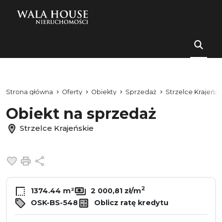
Strona główna
Oferty
Obiekty
Sprzedaż
Strzelce Krajeńsk
Obiekt na sprzedaż
Strzelce Krajeńskie
Dodaj do ulubionych
Drukuj
Udostępnij
2
1374.44 m²
2 000,81 zł/m
OSK-BS-548
Oblicz ratę kredytu