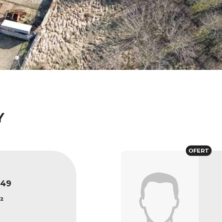
Y
OFERT
849
²