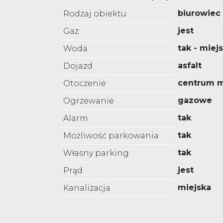
biurowiec
Rodzaj obiektu
jest
Gaz
tak - miej
Woda
asfalt
Dojazd
centrum m
Otoczenie
gazowe
Ogrzewanie
tak
Alarm
tak
Możliwość parkowania
tak
Własny parking
jest
Prąd
miejska
Kanalizacja