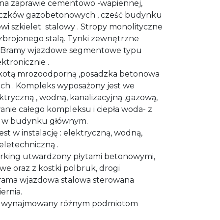
a zaprawie cementowo -wapiennej,
oczków gazobetonowych , cześć budynku
i szkielet stalowy . Stropy monolityczne
brojonego stalą. Tynki zewnętrzne
 Bramy wjazdowe segmentowe typu
tronicznie .
akotą mrozoodporną ,posadzka betonowa
ch . Kompleks wyposażony jest we
lektryczną , wodną, kanalizacyjną ,gazową,
anie całego kompleksu i ciepła woda- z
ej w budynku głównym.
t w instalację : elektryczną, wodną,
eletechniczną .
rking utwardzony płytami betonowymi,
 oraz z kostki polbruk, drogi
ama wjazdowa stalowa sterowana
ernia.
est wynajmowany różnym podmiotom