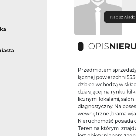
Napisz wiad
ska
OPIS
NIER
iasta
Przedmiotem sprzedaży
łącznej powierzchni 55
działce wchodzą w skł
działającej na rynku ki
licznymi lokalami, salon
diagnostyczny. Na posesj
wewnętrzne ,brama wj
Nieruchomość posiada d
Teren na którym znajdu
jest objęty planem zag