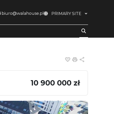
biuro@walahouse.pl
Dodaj do ulubiony
Drukuj
Udostępnij
10 900 000 zł