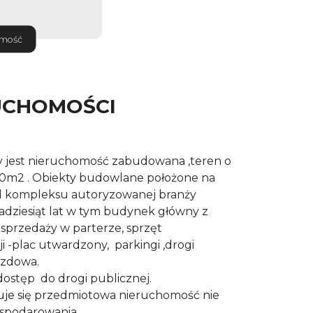
omość
UCHOMOŚCI
 jest nieruchomość zabudowana ,teren o
30m2 . Obiekty budowlane położone na
ad kompleksu autoryzowanej branży
lkadziesiąt lat w tym budynek główny z
 sprzedaży w parterze, sprzęt
i -plac utwardzony, parkingi ,drogi
azdowa.
ostęp do drogi publicznej.
je się przedmiotowa nieruchomość nie
ospodarowania.