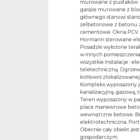
murowane z pustaków n
garaże murowane z bl
głównego stanowi stanow
żelbetonowe z betonu z
cementowe. Okna PCV.
Hormann sterowane elek
Posadzki wyłożone ter
w innych pomieszczenia
wszystkie instalacje : e
teletechniczną. Ogrzew
kotłowni zlokalizowan
Kompleks wyposażony jes
kanalizacyjną, gazową, t
Teren wyposażony w pa
place manewrowe betowe
wewnętrzne betowe. Br
elektrotechniczna. Porti
Obecnie cały obiekt j
gospodarczym.