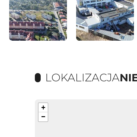
LOKALIZACJA
NI
+
−