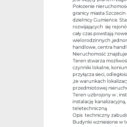
Położenie nieruchomości
granicy miasta Szczecin
dzielnicy Gumieńce. Sta
rozwijających się rejonó
cały czas powstają now
wielorodzinnych ,jednor
handlowe, centra hand
Nieruchomość znajduje 
Teren stwarza możliwoś
czynniki lokalne, koni
przyłącza sieci, odległo
,że warunkach lokaliza
przedmiotowej nierucho
Teren uzbrojony w ; inst
instalację kanalizacyjną,
teletechniczną.
Opis techniczny zabud
Budynki wzniesione w te