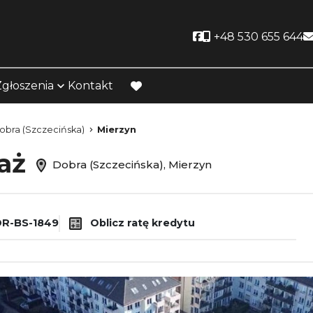
Social link
+48 530 655 644
Zgłoszenia
Kontakt
favorite
obra (Szczecińska)
Mierzyn
daż
Dobra (Szczecińska), Mierzyn
R-BS-1849
Oblicz ratę kredytu