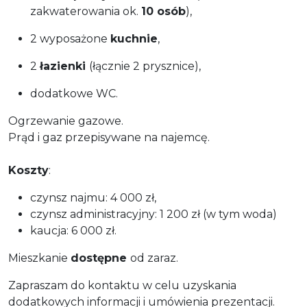
zakwaterowania ok.
10 osób
),
2 wyposażone
kuchnie
,
2
łazienki
(łącznie 2 prysznice),
dodatkowe WC.
Ogrzewanie gazowe.
Prąd i gaz przepisywane na najemcę.
Koszty
:
czynsz najmu: 4 000 zł,
czynsz administracyjny: 1 200 zł (w tym woda)
kaucja: 6 000 zł.
Mieszkanie
dostępne
od zaraz.
Zapraszam do kontaktu w celu uzyskania
dodatkowych informacji i umówienia prezentacji.