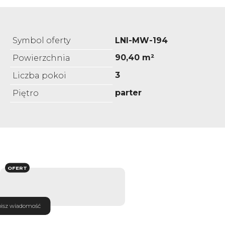
Symbol oferty
LNI-MW-194
90,40 m²
Powierzchnia
3
Liczba pokoi
parter
Piętro
OFERT
isz wiadomość