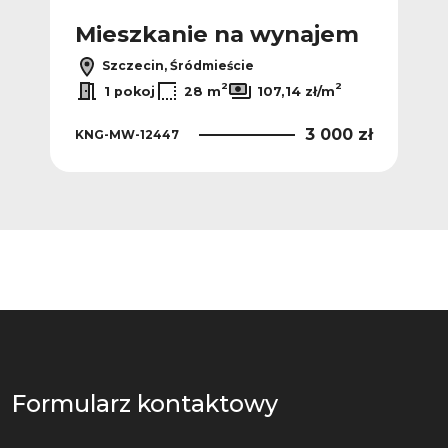
m
Mieszkanie na wynajem
M
Szczecin, Śródmieście
2
2
1 pokoj
28 m
107,14 zł/m
 zł
3 000 zł
KNG-MW-12447
TD
Formularz kontaktowy