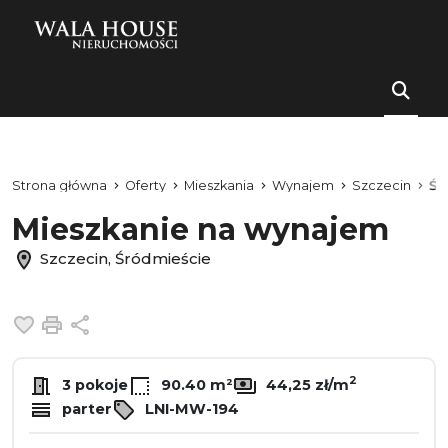
Strona główna
Oferty
Mieszkania
Wynajem
Szczecin
Śr
Mieszkanie na wynajem
Szczecin, Śródmieście
Dodaj do ulubionych
Drukuj
Udostępnij
2
3 pokoje
90.40 m²
44,25 zł/m
parter
LNI-MW-194