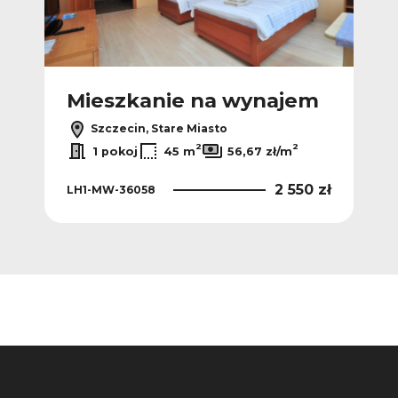
m
Mieszkanie na wynajem
M
Szczecin, Stare Miasto
2
2
2
1 pokoj
45 m
56,67 zł/m
0 zł
2 550 zł
LH1-MW-36058
KN