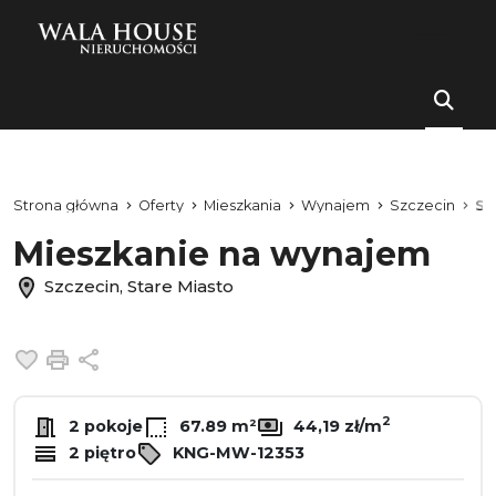
Strona główna
Oferty
Mieszkania
Wynajem
Szczecin
St
Mieszkanie na wynajem
Szczecin, Stare Miasto
Dodaj do ulubionych
Drukuj
Udostępnij
2
2 pokoje
67.89 m²
44,19 zł/m
2 piętro
KNG-MW-12353