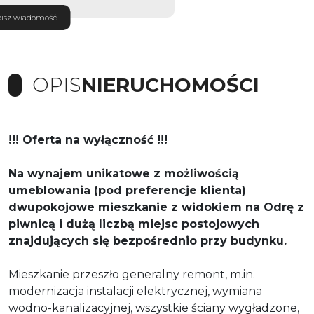
isz wiadomość
OPIS
NIERUCHOMOŚCI
!!! Oferta na wyłączność !!!
Na wynajem unikatowe z możliwością
umeblowania (pod preferencje klienta)
dwupokojowe mieszkanie z widokiem na Odrę z
piwnicą i dużą liczbą miejsc postojowych
znajdujących się bezpośrednio przy budynku.
Mieszkanie przeszło generalny remont, m.in.
modernizacja instalacji elektrycznej, wymiana
wodno-kanalizacyjnej, wszystkie ściany wygładzone,