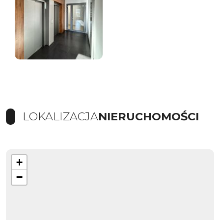
LOKALIZACJA
NIERUCHOMOŚCI
+
−