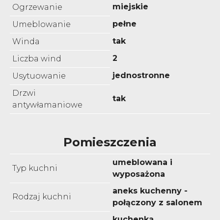
miejskie
Ogrzewanie
pełne
Umeblowanie
tak
Winda
2
Liczba wind
jednostronne
Usytuowanie
Drzwi
tak
antywłamaniowe
Pomieszczenia
umeblowana i
Typ kuchni
wyposażona
aneks kuchenny -
Rodzaj kuchni
połączony z salonem
kuchenka