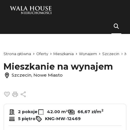
Strona główna
Oferty
Mieszkania
Wynajem
Szczecin
No
Mieszkanie na wynajem
Szczecin, Nowe Miasto
Dodaj do ulubionych
Drukuj
Udostępnij
2
2 pokoje
42.00 m²
66,67 zł/m
5 piętro
KNG-MW-12469