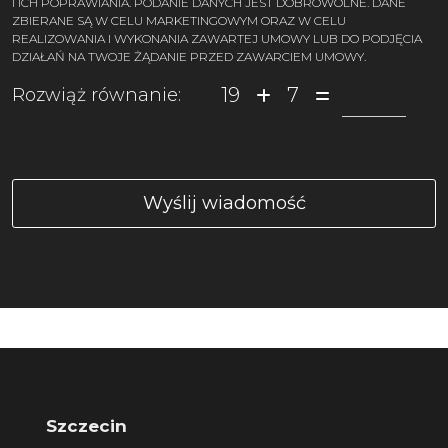
I ICH POPRAWIANIA. PODANIE DANYCH JEST DOBROWOLNE. DANE
ZBIERANE SĄ W CELU MARKETINGOWYM ORAZ W CELU
REALIZOWANIA I WYKONANIA ZAWARTEJ UMOWY LUB DO PODJĘCIA
DZIAŁAŃ NA TWOJE ŻĄDANIE PRZED ZAWARCIEM UMOWY.
19
7
Rozwiąż równanie:
Szczecin