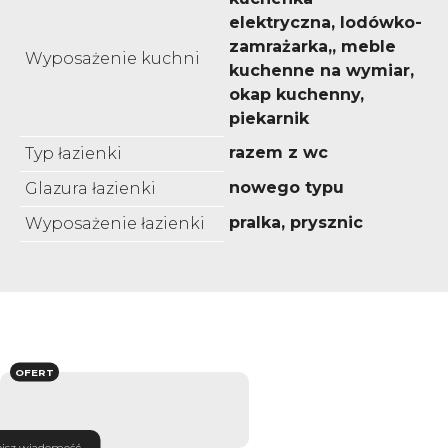
elektryczna, lodówko-
zamrażarka,, meble
Wyposażenie kuchni
kuchenne na wymiar,
okap kuchenny,
piekarnik
razem z wc
Typ łazienki
nowego typu
Glazura łazienki
pralka, prysznic
Wyposażenie łazienki
OFERT
isz wiadomość