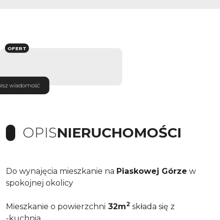
OFERT
isz wiadomość
OPIS
NIERUCHOMOŚCI
Do wynajęcia mieszkanie na
Piaskowej Górze
w
spokojnej okolicy
2
Mieszkanie o powierzchni
32m
składa się z
-kuchnia