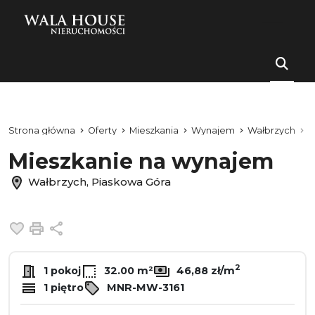
Strona główna
Oferty
Mieszkania
Wynajem
Wałbrzych
P
Mieszkanie na wynajem
Wałbrzych, Piaskowa Góra
Dodaj do ulubionych
Drukuj
Udostępnij
2
1 pokoj
32.00 m²
46,88 zł/m
1 piętro
MNR-MW-3161