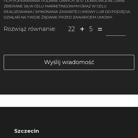
I ICH POPRAWIANIA. PODANIE DANYCH JEST DOBROWOLNE. DANE
ZBIERANE SĄ W CELU MARKETINGOWYM ORAZ W CELU
REALIZOWANIA I WYKONANIA ZAWARTEJ UMOWY LUB DO PODJĘCIA
DZIAŁAŃ NA TWOJE ŻĄDANIE PRZED ZAWARCIEM UMOWY.
22
5
Rozwiąż równanie:
Szczecin