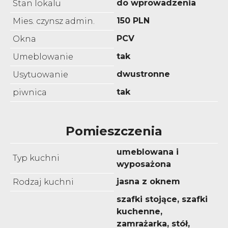
do wprowadzenia
Stan lokalu
150 PLN
Mies. czynsz admin.
PCV
Okna
tak
Umeblowanie
dwustronne
Usytuowanie
tak
piwnica
Pomieszczenia
umeblowana i
Typ kuchni
wyposażona
jasna z oknem
Rodzaj kuchni
szafki stojące, szafki
kuchenne,
zamrażarka, stół,