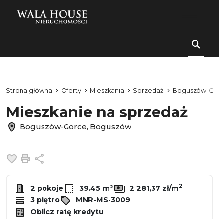
Strona główna
Oferty
Mieszkania
Sprzedaż
Boguszów-Go
Mieszkanie na sprzedaż
Boguszów-Gorce, Boguszów
Dodaj do ulubionych
Drukuj
Udostępnij
2
2 pokoje
39.45 m²
2 281,37 zł/m
3 piętro
MNR-MS-3009
Oblicz ratę kredytu