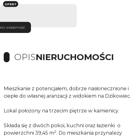
OFERT
isz wiadomość
OPIS
NIERUCHOMOŚCI
Mieszkanie z potencjałem, dobrze nasłonecznione i
ciepłe do własnej aranżacji z widokiem na Dzikowiec.
Lokal położony na trzecim piętrze w kamienicy.
Składa się z dwóch pokoi, kuchni oraz łazienki o
2
powierzchni 39,45 m
. Do mieszkania przynależy