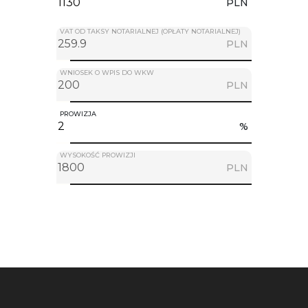
PLN
VAT OD TAKSY NOTARIALNEJ (OPŁATY NOTARIALNEJ)
PLN
WNIOSEK O WPIS DO WKW
PLN
PROWIZJA
%
WYSOKOŚĆ PROWIZJI
PLN