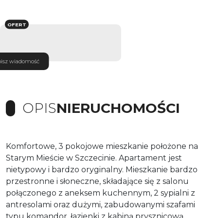
OFERT
isz wiadomość
OPIS
NIERUCHOMOŚCI
Komfortowe, 3 pokojowe mieszkanie położone na
Starym Mieście w Szczecinie. Apartament jest
nietypowy i bardzo oryginalny. Mieszkanie bardzo
przestronne i słoneczne, składające się z salonu
połączonego z aneksem kuchennym, 2 sypialni z
antresolami oraz dużymi, zabudowanymi szafami
typu komandor, łazienki z kabiną prysznicową,