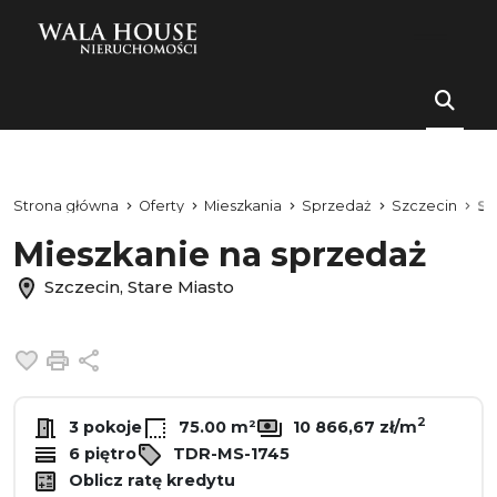
Strona główna
Oferty
Mieszkania
Sprzedaż
Szczecin
St
Mieszkanie na sprzedaż
Szczecin, Stare Miasto
Dodaj do ulubionych
Drukuj
Udostępnij
2
3 pokoje
75.00 m²
10 866,67 zł/m
6 piętro
TDR-MS-1745
Oblicz ratę kredytu