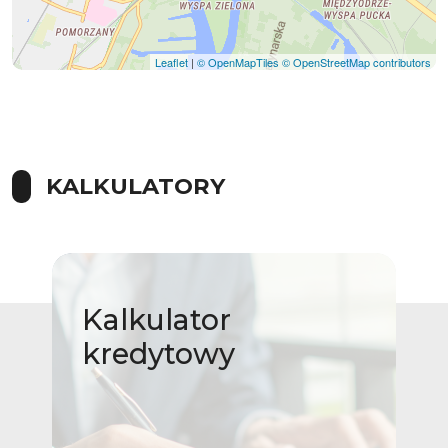
Leaflet
|
© OpenMapTiles
© OpenStreetMap contributors
KALKULATORY
Kalkulator
kredytowy