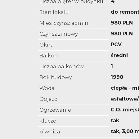
4
Liczba pięter w budynku
do remon
Stan lokalu
980 PLN
Mies. czynsz admin.
980 PLN
Czynsz zimowy
PCV
Okna
średni
Balkon
1
Liczba balkonów
1990
Rok budowy
ciepła - m
Woda
asfaltowa
Dojazd
C.O. miejs
Ogrzewanie
tak
Klucze
tak, 3,00 
piwnica