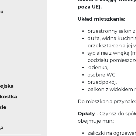
poza UE).
tu
Układ mieszkania:
przestronny salon z
duża, widna kuchnia
przekształcenia jej
sypialnia z wnęką (
podziału pomieszcze
łazienka,
osobne WC,
przedpokój,
iejska
balkon z widokiem 
/kostka
Do mieszkania przynależ
kie
Opłaty
- Czynsz do spółd
obejmuje m.in.:
m²
zaliczki na ogrzewan