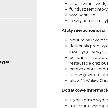
ciepłą i zimną wodę,
fundusz remontowy
wywóz śmieci,
koszty administracyj
Atuty nieruchomości
prestiżowa lokaliza
doskonała propozycj
inwestycję na wyna
pełna infrastruktura
 typu
restauracje oraz p
bardzo dobra komun
tramwajowe oddalon
bliskość Wałów Chro
Dodatkowe informacj
szybki termin wydan
mieszkanie wymaga 