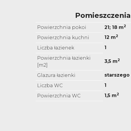
Pomieszczenia
2
Powierzchnia pokoi
21; 18 m
2
12 m
Powierzchnia kuchni
1
Liczba łazienek
Powierzchnia łazienki
2
3,5 m
[m2]
starszego
Glazura łazienki
1
Liczba WC
2
1,5 m
Powierzchnia WC