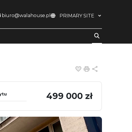
biuro@walahouse.pl
Dodaj do ulubiony
Drukuj
Udostępnij
499 000 zł
ytu