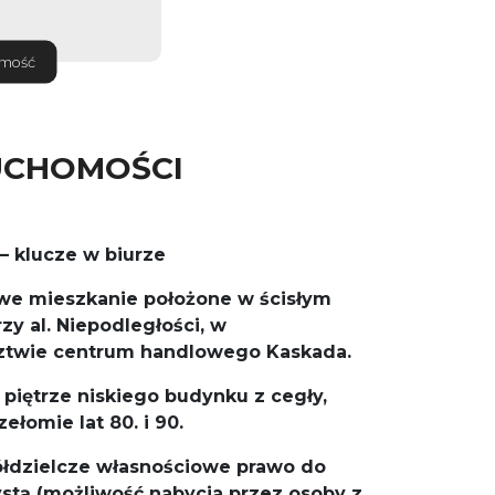
omość
UCHOMOŚCI
– klucze w biurze
we mieszkanie położone w ścisłym
zy al. Niepodległości, w
ztwie centrum handlowego Kaskada.
I piętrze niskiego budynku z cegły,
łomie lat 80. i 90.
ółdzielcze własnościowe prawo do
ystą (możliwość nabycia przez osoby z