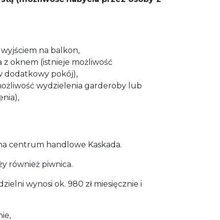
 wyjściem na balkon,
 z oknem (istnieje możliwość
 w dodatkowy pokój),
możliwość wydzielenia garderoby lub
nia),
na centrum handlowe Kaskada.
y również piwnica.
zielni wynosi ok. 980 zł miesięcznie i
ie,