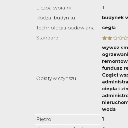
1
Liczba sypialni
budynek w
Rodzaj budynku
cegła
Technologia budowlana
Standard
wywóz śmi
ogrzewani
remontowy
fundusz r
Części ws
Opłaty w czynszu
administr
ciepła i z
administr
nieruchomo
woda
1
Piętro