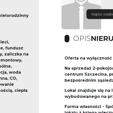
Napisz wiad
ielorodzinny
OPIS
NIER
eci,
e, fundusz
, zaliczka na
Oferta na wyłączność 
emontowy,
pólne,
Na sprzedaż 2-pokojo
acja, woda
centrum Szczecina, pr
imna, CO,
bezpośrednim sąsied
owanie
ścią, ciepła
Lokal znajduje się na 
wybudowanego na prze
Forma własności - Sp
lokalu z księgą wiecz