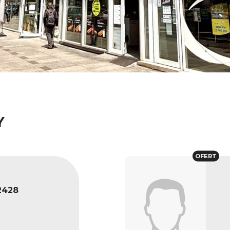
Y
OFERT
2428