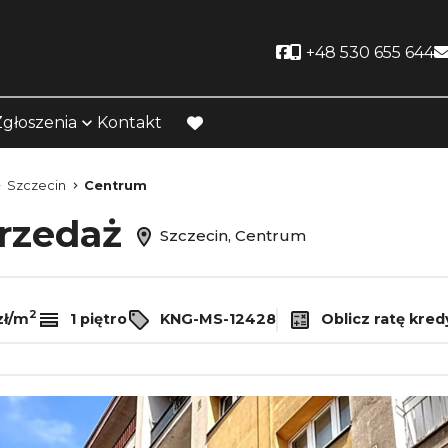
Social link
+48 530 655 644
Zgłoszenia
Kontakt
favorite
Szczecin
Centrum
przedaż
Szczecin, Centrum
2
zł/m
1 piętro
KNG-MS-12428
Oblicz ratę kred