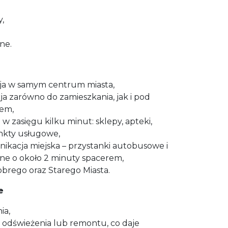
,
ne.
cja w samym centrum miasta,
a zarówno do zamieszkania, jak i pod
jem,
 w zasięgu kilku minut: sklepy, apteki,
unkty usługowe,
ikacja miejska – przystanki autobusowe i
e o około 2 minuty spacerem,
brego oraz Starego Miasta.
e
ia,
odświeżenia lub remontu, co daje