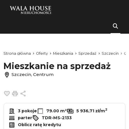
Strona główna
Oferty
Mieszkania
Sprzedaż
Szczecin
Ce
Mieszkanie na sprzedaż
Szczecin, Centrum
Dodaj do ulubionych
Drukuj
Udostępnij
2
3 pokoje
79.00 m²
5 936,71 zł/m
parter
TDR-MS-2133
Oblicz ratę kredytu