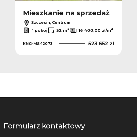
ż
Mieszkanie na sprzedaż
M
Szczecin, Centrum
2
2
2
ł/m
1 pokoj
32 m
16 400,00 zł/m
 zł
523 652 zł
KNG-MS-12073
KNG
Formularz kontaktowy