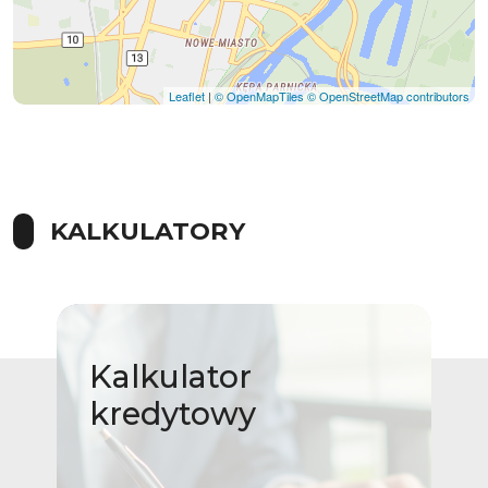
Leaflet
|
© OpenMapTiles
© OpenStreetMap contributors
KALKULATORY
Kalkulator
kredytowy