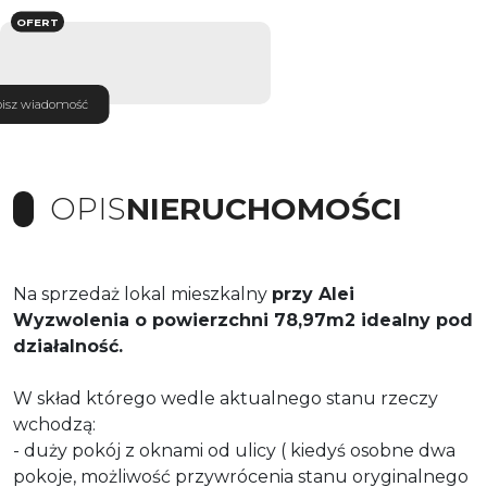
OFERT
isz wiadomość
OPIS
NIERUCHOMOŚCI
Na sprzedaż lokal mieszkalny
przy Alei
Wyzwolenia o powierzchni 78,97m2 idealny pod
działalność.
W skład którego wedle aktualnego stanu rzeczy
wchodzą:
- duży pokój z oknami od ulicy ( kiedyś osobne dwa
pokoje, możliwość przywrócenia stanu oryginalnego