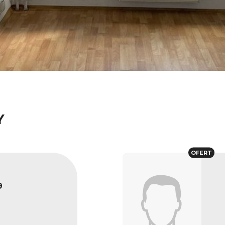
Y
OFERT
9