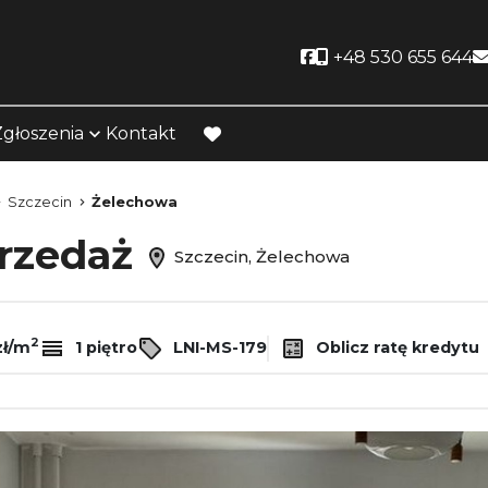
Social link
+48 530 655 644
Zgłoszenia
Kontakt
favorite
Szczecin
Żelechowa
przedaż
Szczecin, Żelechowa
2
zł/m
1 piętro
LNI-MS-179
Oblicz ratę kredytu