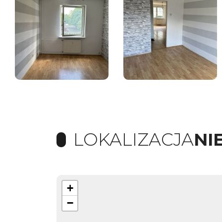
LOKALIZACJA
NI
+
−