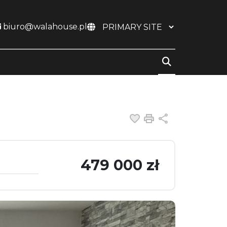
biuro@walahouse.pl
Dodaj do ulubiony
Drukuj
Udostępnij
479 000 zł