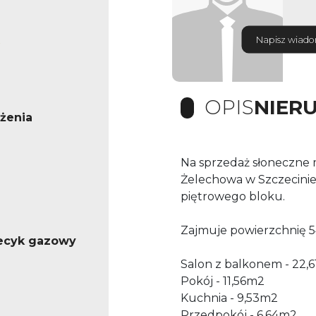
Napisz wiad
OPIS
NIER
żenia
Na sprzedaż słoneczne m
Żelechowa w Szczecinie. 
piętrowego bloku.
Zajmuje powierzchnię 54 
iecyk gazowy
Salon z balkonem - 22,
Pokój - 11,56m2
Kuchnia - 9,53m2
Przedpokój - 6,64m2