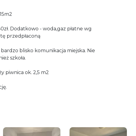
,15m2
380zł. Dodatkowo - woda,gaz płatne wg
rtę przedpłaconą
, bardzo blisko komunikacja miejska. Nie
ież szkoła.
y piwnica ok. 2,5 m2
ję.