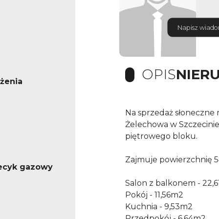
Napisz wiad
OPIS
NIER
żenia
Na sprzedaż słoneczne m
Żelechowa w Szczecinie. 
piętrowego bloku.
Zajmuje powierzchnię 54 
iecyk gazowy
Salon z balkonem - 22,
Pokój - 11,56m2
Kuchnia - 9,53m2
Przedpokój - 6,64m2