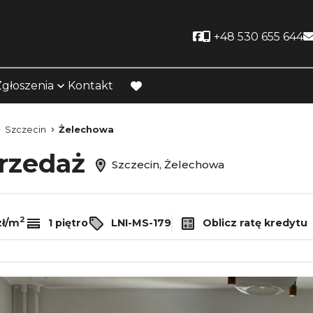
Social link
+48 530 655 644
Zgłoszenia
Kontakt
favorite
Szczecin
Żelechowa
przedaż
Szczecin, Żelechowa
2
zł/m
1 piętro
LNI-MS-179
Oblicz ratę kredytu