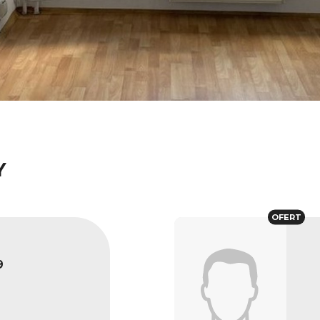
Y
OFERT
9