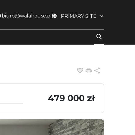
biuro@walahouse.pl
Dodaj do ulubiony
Drukuj
Udostępnij
479 000 zł