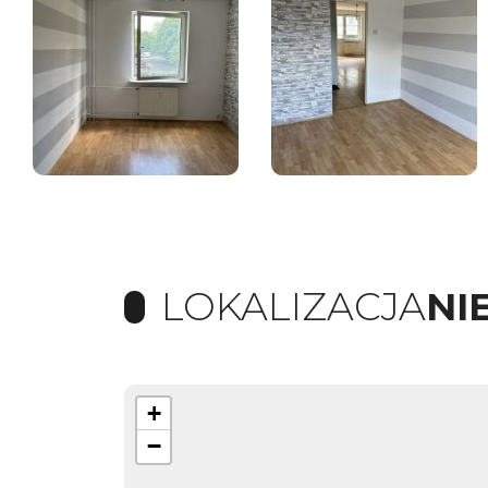
LOKALIZACJA
NI
+
−