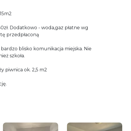
,15m2
380zł. Dodatkowo - woda,gaz płatne wg
rtę przedpłaconą
, bardzo blisko komunikacja miejska. Nie
ież szkoła.
y piwnica ok. 2,5 m2
ję.