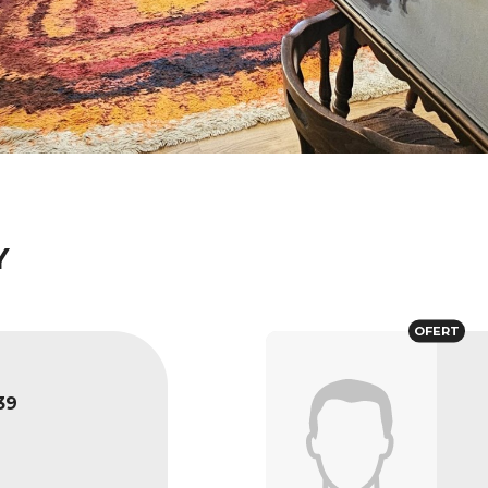
Y
OFERT
39