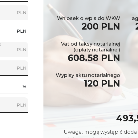
PLN
Wniosek o wpis do WKW
ag
200 PLN
PLN
Vat od taksy notarialnej
)
PLN
(opłaty notarialnej)
608.58 PLN
PLN
Wypisy aktu notarialnego
120 PLN
%
PLN
493,
Uwaga: mogą wystąpić dodat