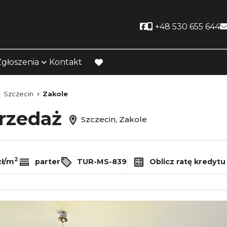
Social link
+48 530 655 644
Zgłoszenia
Kontakt
favorite
Szczecin
Zakole
przedaż
Szczecin, Zakole
2
zł/m
parter
TUR-MS-839
Oblicz ratę kredytu