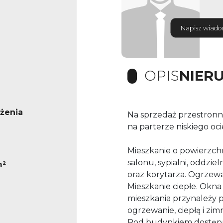
Napisz wiad
OPIS
NIER
żenia
Na sprzedaż przestronn
na parterze niskiego oc
Mieszkanie o powierzchn
salonu, sypialni, oddzie
m²
oraz korytarza. Ogrzewani
Mieszkanie ciepłe. Okna
mieszkania przynależy pi
ogrzewanie, ciepłą i zi
Pod budynkiem dostępn