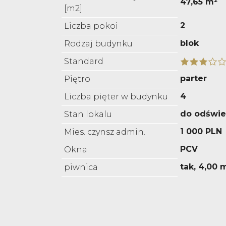
47,65 m²
[m2]
2
Liczba pokoi
blok
Rodzaj budynku
Standard
parter
Piętro
4
Liczba pięter w budynku
do odświe
Stan lokalu
1 000 PLN
Mies. czynsz admin.
PCV
Okna
tak, 4,00 
piwnica