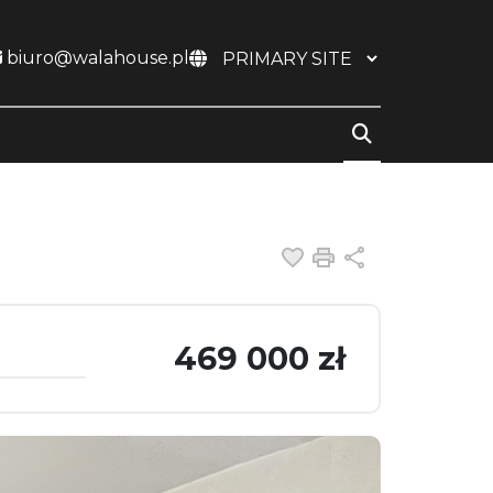
biuro@walahouse.pl
Dodaj do ulubiony
Drukuj
Udostępnij
469 000 zł