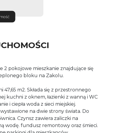
omość
UCHOMOŚCI
e 2 pokojowe mieszkanie znajdujące się
ieplonego bloku na Zakolu.
i 47,65 m2. Składa się z przestronnego
lnej kuchni z oknem, łazienki z wanną i WC
e i ciepła woda z sieci miejskiej.
 wystawione na dwie strony świata. Do
wnica. Czynsz zawiera zaliczki na
mną wodę. fundusz remontowy oraz śmieci.
e parkingi dla mieszkanców.