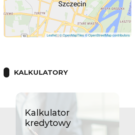
Leaflet
|
© OpenMapTiles
© OpenStreetMap contributors
KALKULATORY
Kalkulator
kredytowy