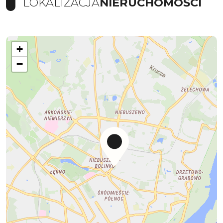
LOKALIZACJA
NIERUCHOMOŚCI
+
−