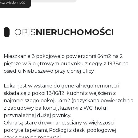
isz wiadomość
OPIS
NIERUCHOMOŚCI
Mieszkanie 3 pokojowe o powierzchni 64m2 na 2
piętrze w 3 piętrowym budynku z cegły z 1938r na
osiedlu Niebuszewo przy cichej ulicy.
Lokal jest w wstanie do generalnego remontu i
składa się z pokoi 18/16/12, kuchni z wejściem z
najmniejszego pokoju 4m2 (pozyskana powierzchnia
z zabudowy balkonu), łazienki z WC, holu i
przynależnej dużej piwnicy.
Okna są stare drewniane, ściany w większości
pokryte tapetami, Podłogi z deski podłogowej
częściowo po renowacji.