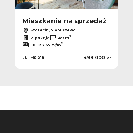
Nowa
ż
Mieszkanie na sprzedaż
M
Szczecin, Niebuszewo
2
2 pokoje
49 m
2
10 183,67 zł/m
 zł
499 000 zł
LNI-MS-218
KNG