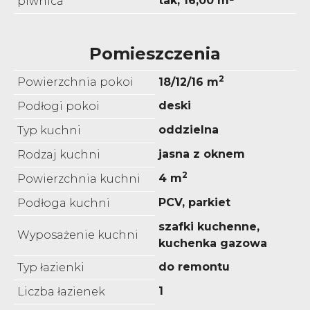
tak, 16,00 m²
piwnica
Pomieszczenia
2
Powierzchnia pokoi
18/12/16 m
deski
Podłogi pokoi
oddzielna
Typ kuchni
jasna z oknem
Rodzaj kuchni
2
4 m
Powierzchnia kuchni
PCV, parkiet
Podłoga kuchni
szafki kuchenne,
Wyposażenie kuchni
kuchenka gazowa
do remontu
Typ łazienki
1
Liczba łazienek