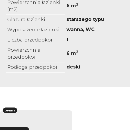
Powierzchnia łazienki
2
6 m
[m2]
starszego typu
Glazura łazienki
wanna, WC
Wyposażenie łazienki
1
Liczba przedpokoi
Powierzchnia
2
6 m
przedpokoi
deski
Podłoga przedpokoi
OFERT