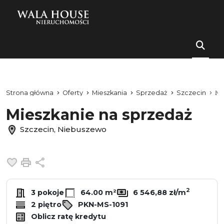
Strona główna
Oferty
Mieszkania
Sprzedaż
Szczecin
Ni
Mieszkanie na sprzedaż
Szczecin, Niebuszewo
Dodaj do ulubionych
Drukuj
Udostępnij
2
3 pokoje
64.00 m²
6 546,88 zł/m
2 piętro
PKN-MS-1091
Oblicz ratę kredytu