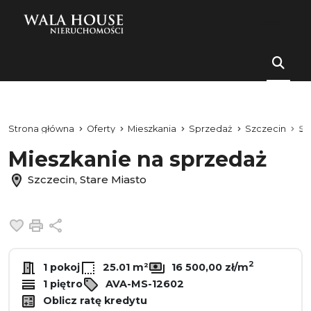
Strona główna
Oferty
Mieszkania
Sprzedaż
Szczecin
St
Mieszkanie na sprzedaż
Szczecin, Stare Miasto
Dodaj do ulubionych
Drukuj
Udostępnij
2
1 pokoj
25.01 m²
16 500,00 zł/m
1 piętro
AVA-MS-12602
Oblicz ratę kredytu