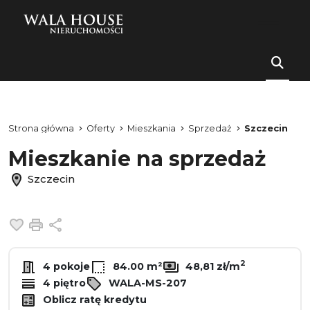
Strona główna
Oferty
Mieszkania
Sprzedaż
Szczecin
Mieszkanie na sprzedaż
Szczecin
Dodaj do ulubionych
Drukuj
Udostępnij
2
4 pokoje
84.00 m²
48,81 zł/m
4 piętro
WALA-MS-207
Oblicz ratę kredytu