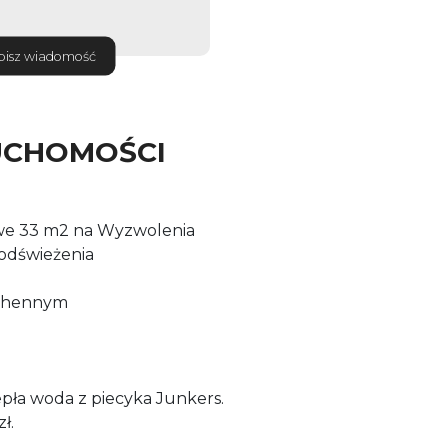
pisz wiadomość
UCHOMOŚCI
we 33 m2 na Wyzwolenia
odświeżenia
uchennym
epła woda z piecyka Junkers.
zł.