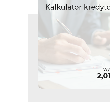
Kalkulator
kredyt
Wys
2,0