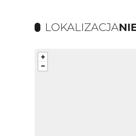
LOKALIZACJA
NI
+
−