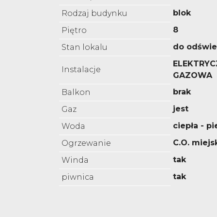
blok
Rodzaj budynku
8
Piętro
do odświe
Stan lokalu
ELEKTRYC
Instalacje
GAZOWA
brak
Balkon
jest
Gaz
ciepła - p
Woda
C.O. miejs
Ogrzewanie
tak
Winda
tak
piwnica