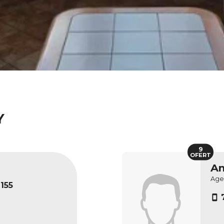
Y
9
OFERT
An
Age
155