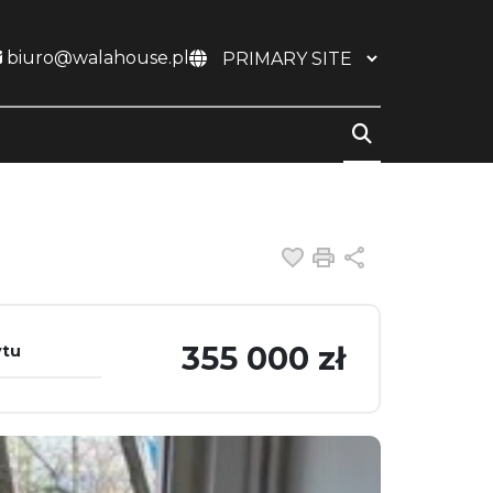
biuro@walahouse.pl
Dodaj do ulubiony
Drukuj
Udostępnij
355 000 zł
ytu