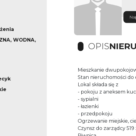
Na
żenia
ZNA, WODNA,
OPIS
NIER
Mieszkanie dwupokojo
Stan nieruchomości do 
iecyk
Lokal składa się z
kie
- pokoju z aneksem k
- sypialni
- łazienki
- przedpokoju
Ogrzewanie miejskie, ci
Czynsz do zarządcy 519 
Piwnica