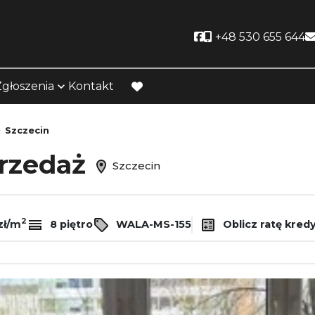
Social link
+48 530 655 644
Zgłoszenia
Kontakt
favorite
Szczecin
przedaż
Szczecin
2
zł/m
8 piętro
WALA-MS-155
Oblicz ratę kred