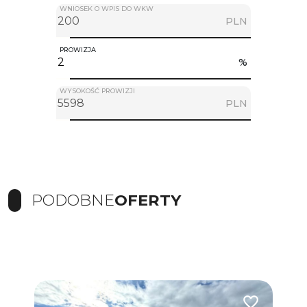
WNIOSEK O WPIS DO WKW
PLN
PROWIZJA
%
WYSOKOŚĆ PROWIZJI
PLN
PODOBNE
OFERTY