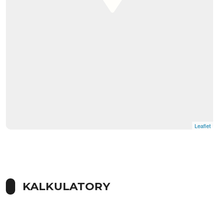
Leaflet
|
© OpenMapTiles
© OpenStreetMap contributors
KALKULATORY