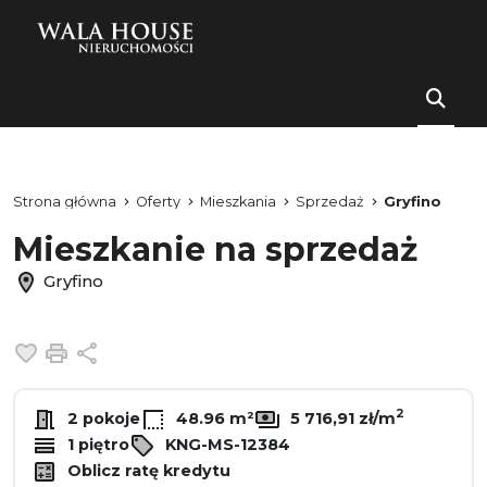
Strona główna
Oferty
Mieszkania
Sprzedaż
Gryfino
Mieszkanie na sprzedaż
Gryfino
Dodaj do ulubionych
Drukuj
Udostępnij
2
2 pokoje
48.96 m²
5 716,91 zł/m
1 piętro
KNG-MS-12384
Oblicz ratę kredytu