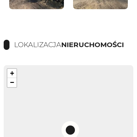
LOKALIZACJA
NIERUCHOMOŚCI
+
−