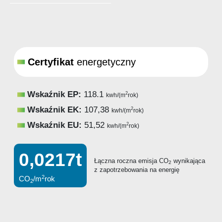
Certyfikat
energetyczny
Wskaźnik EP:
118.1
2
kwh/(m
rok)
Wskaźnik EK:
107,38
2
kwh/(m
rok)
Wskaźnik EU:
51,52
2
kwh/(m
rok)
0,0217t
Łączna roczna emisja CO
wynikająca
2
z zapotrzebowania na energię
2
CO
/m
rok
2