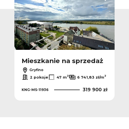
Dodaj do ulubionych
Dodaj do ulub
ż
Mieszkanie na sprzedaż
M
Gryfino
2
2
2
ł/m
2 pokoje
47 m
6 741,83 zł/m
 zł
319 900 zł
KNG-MS-11936
KNG