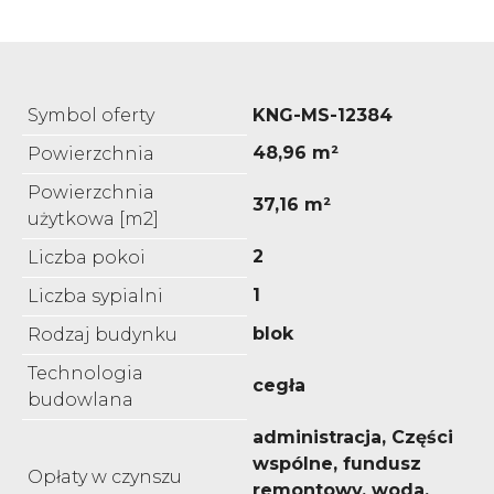
Symbol oferty
KNG-MS-12384
48,96 m²
Powierzchnia
Powierzchnia
37,16 m²
użytkowa [m2]
2
Liczba pokoi
1
Liczba sypialni
blok
Rodzaj budynku
Technologia
cegła
budowlana
administracja, Części
wspólne, fundusz
Opłaty w czynszu
remontowy, woda,