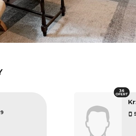
Y
36
OFERT
Kr
-9