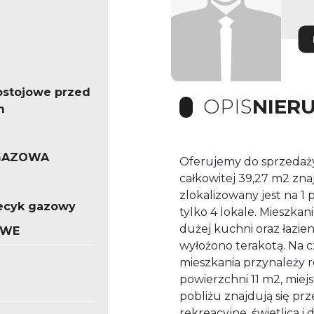
ostojowe przed
OPIS
NIER
m
GAZOWA
Oferujemy do sprzedaży
całkowitej 39,27 m2 znaj
zlokalizowany jest na 1
iecyk gazowy
tylko 4 lokale. Mieszkani
dużej kuchni oraz łazie
OWE
wyłożono terakotą. Na c
mieszkania przynależy 
powierzchni 11 m2, mie
pobliżu znajdują się prz
rekreacyjne, świetlica 