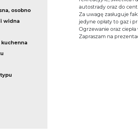
autostrady oraz do cen
sna, osobno
Za uwagę zasługuje fakt
 i widna
jedyne opłaty to gaz i p
Ogrzewanie oraz ciepła
Zapraszam na prezentac
 kuchenna
tu
 typu