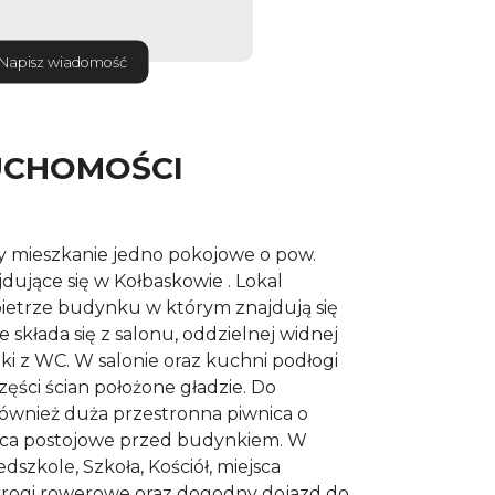
Napisz wiadomość
UCHOMOŚCI
 mieszkanie jedno pokojowe o pow.
dujące się w Kołbaskowie . Lokal
 pietrze budynku w którym znajdują się
e składa się z salonu, oddzielnej widnej
nki z WC. W salonie oraz kuchni podłogi
zęści ścian położone gładzie. Do
również duża przestronna piwnica o
jsca postojowe przed budynkiem. W
edszkole, Szkoła, Kościół, miejsca
i drogi rowerowe oraz dogodny dojazd do