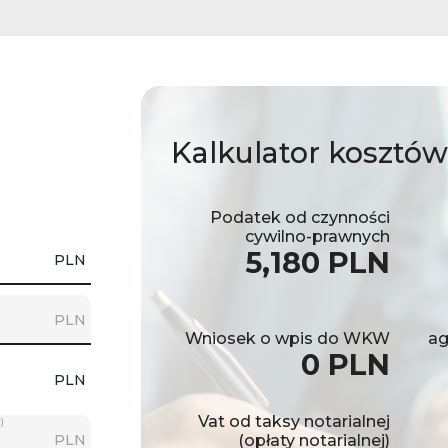
Kalkulator
kosztów
Podatek od czynności
cywilno-prawnych
5,180 PLN
PLN
PLN
Wniosek o wpis do WKW
ag
0 PLN
PLN
Vat od taksy notarialnej
)
PLN
(opłaty notarialnej)