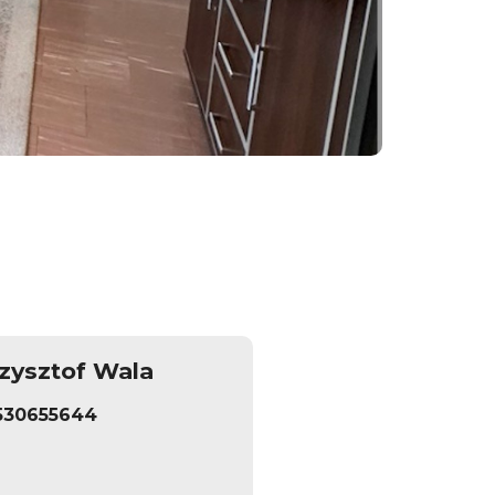
zysztof Wala
530655644