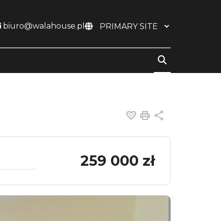
biuro@walahouse.pl
Dodaj do ulubiony
Drukuj
Udostępnij
259 000 zł