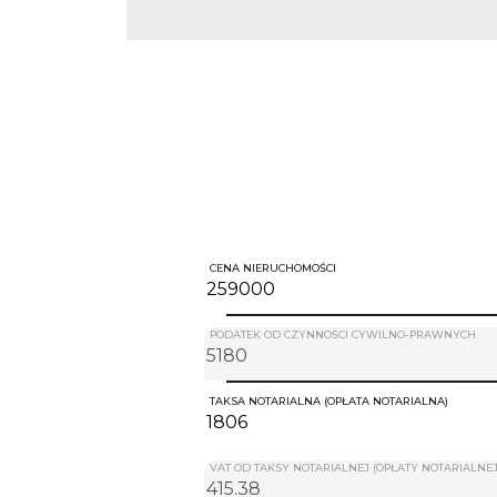
CENA NIERUCHOMOŚCI
PODATEK OD CZYNNOŚCI CYWILNO-PRAWNYCH
TAKSA NOTARIALNA (OPŁATA NOTARIALNA)
VAT OD TAKSY NOTARIALNEJ (OPŁATY NOTARIALNEJ