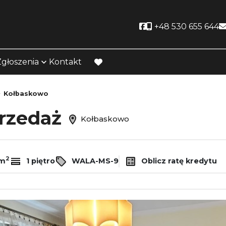
Social link
+48 530 655 644
Zgłoszenia
Kontakt
favorite
Kołbaskowo
przedaż
Kołbaskowo
2
/m
1 piętro
WALA-MS-9
Oblicz ratę kredytu