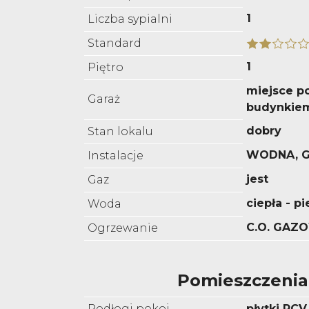
1
Liczba sypialni
Standard
1
Piętro
miejsce p
Garaż
budynkie
dobry
Stan lokalu
WODNA, 
Instalacje
jest
Gaz
ciepła - p
Woda
C.O. GAZ
Ogrzewanie
Pomieszczenia
Podłogi pokoi
płytki PCV