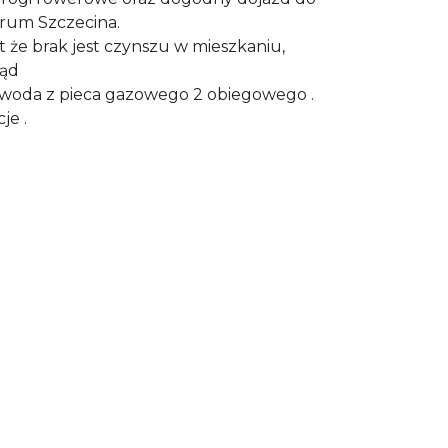
trum Szczecina.
 że brak jest czynszu w mieszkaniu,
rąd
 woda z pieca gazowego 2 obiegowego .
je .