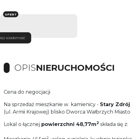
OFERT
isz wiadomość
OPIS
NIERUCHOMOŚCI
Cena do negocjacji
Na sprzedaż mieszkanie w kamienicy -
Stary Zdrój
(ul. Armii Krajowej) blisko Dworca Wałbrzych Miasto
2
Lokal o łącznej
powierzchni 48,77m
składa się z:
2