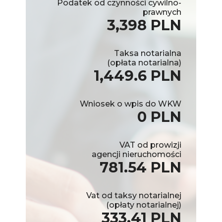
Podatek od czynności cywilno-
prawnych
3,398 PLN
Taksa notarialna
(opłata notarialna)
1,449.6 PLN
Wniosek o wpis do WKW
0 PLN
VAT od prowizji
agencji nieruchomości
781.54 PLN
Vat od taksy notarialnej
(opłaty notarialnej)
333.41 PLN