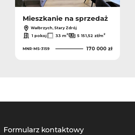
ż
Mieszkanie na sprzedaż
M
Wałbrzych, Stary Zdrój
2
2
2
/m
1 pokoj
33 m
5 151,52 zł/m
0 zł
170 000 zł
MNR-MS-3159
MNR
Formularz kontaktowy