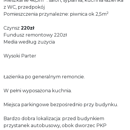
Mieszkanie 46,5m
: salon, sypialnia, kuchnia łazienka
z WC, przedpokój
2
Pomieszczenia przynależne: piwnica ok 2,5m
Czynsz
220zł
Fundusz remontowy 220zł
Media według zużycia
Wysoki Parter
Łazienka po generalnym remoncie.
W pełni wyposażona kuchnia.
Miejsca parkingowe bezpośrednio przy budynku.
Bardzo dobra lokalizacja: przed budynkiem
przystanek autobusowy, obok dworzec PKP