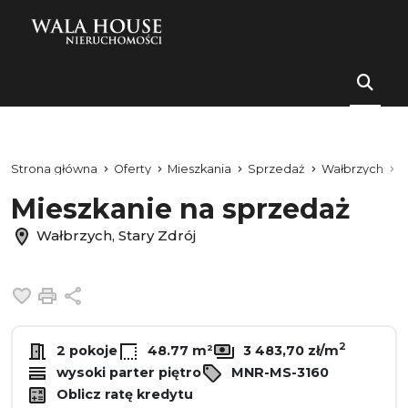
Strona główna
Oferty
Mieszkania
Sprzedaż
Wałbrzych
S
Mieszkanie na sprzedaż
Wałbrzych, Stary Zdrój
Dodaj do ulubionych
Drukuj
Udostępnij
2
2 pokoje
48.77 m²
3 483,70 zł/m
wysoki parter piętro
MNR-MS-3160
Oblicz ratę kredytu