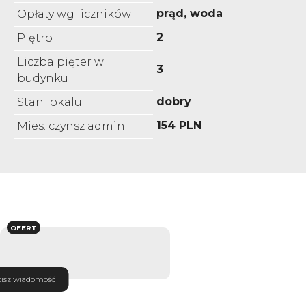
prąd, woda
Opłaty wg liczników
2
Piętro
Liczba pięter w
3
budynku
dobry
Stan lokalu
154 PLN
Mies. czynsz admin.
OFERT
isz wiadomość