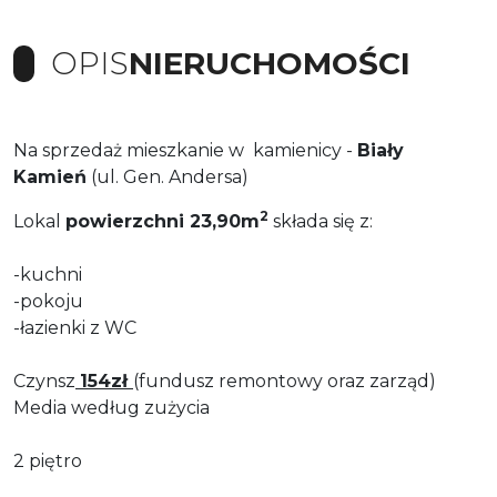
OPIS
NIERUCHOMOŚCI
Na sprzedaż mieszkanie w kamienicy -
Biały
Kamień
(ul. Gen. Andersa)
2
Lokal
powierzchni 23,90m
składa się z:
-kuchni
-pokoju
-łazienki z WC
Czynsz
154zł
(fundusz remontowy oraz zarząd)
Media według zużycia
2 piętro