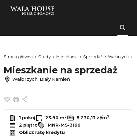
Strona główna
Oferty
Mieszkania
Sprzedaż
Wałbrzych
B
Mieszkanie na sprzedaż
Wałbrzych, Biały Kamień
Dodaj do ulubionych
Drukuj
Udostępnij
2
1 pokoj
23.90 m²
5 230,13 zł/m
2 piętro
MNR-MS-3166
Oblicz ratę kredytu