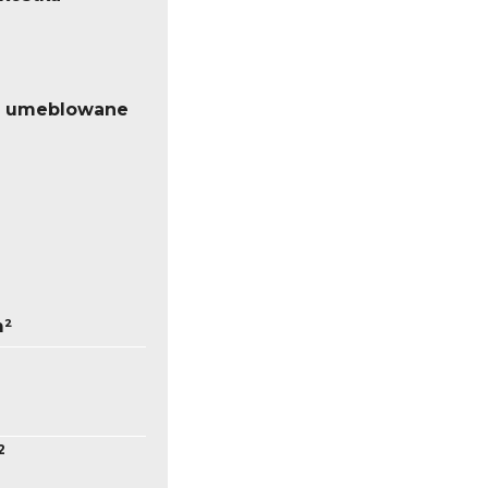
o umeblowane
m²
2