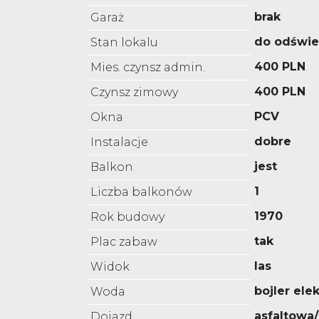
brak
Garaż
do odświe
Stan lokalu
400 PLN
Mies. czynsz admin.
400 PLN
Czynsz zimowy
PCV
Okna
dobre
Instalacje
jest
Balkon
1
Liczba balkonów
1970
Rok budowy
tak
Plac zabaw
las
Widok
bojler ele
Woda
asfaltowa
Dojazd