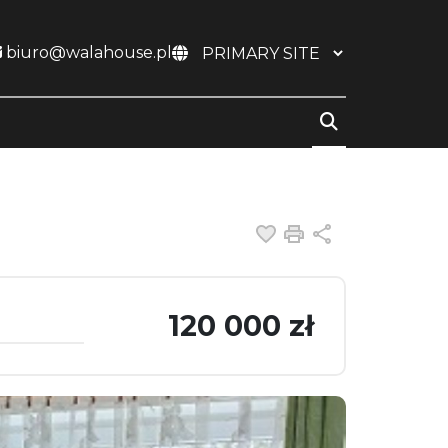
biuro@walahouse.pl
Dodaj do ulubiony
Drukuj
Udostępnij
120 000 zł