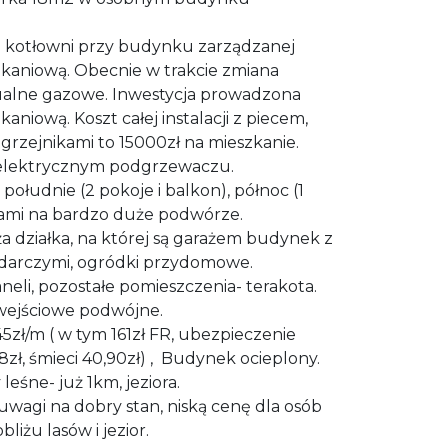
 kotłowni przy budynku zarządzanej
zkaniową. Obecnie w trakcie zmiana
ualne gazowe. Inwestycja prowadzona
kaniową. Koszt całej instalacji z piecem,
grzejnikami to 15000zł na mieszkanie.
lektrycznym podgrzewaczu.
ołudnie (2 pokoje i balkon), północ (1
kami na bardzo duże podwórze.
 działka, na której są garażem budynek z
darczymi, ogródki przydomowe.
neli, pozostałe pomieszczenia- terakota.
 wejściowe podwójne.
5zł/m ( w tym 161zł FR, ubezpieczenie
8zł, śmieci 40,90zł) , Budynek ocieplony.
eśne- już 1km, jeziora.
wagi na dobry stan, niską cenę dla osób
iżu lasów i jezior.