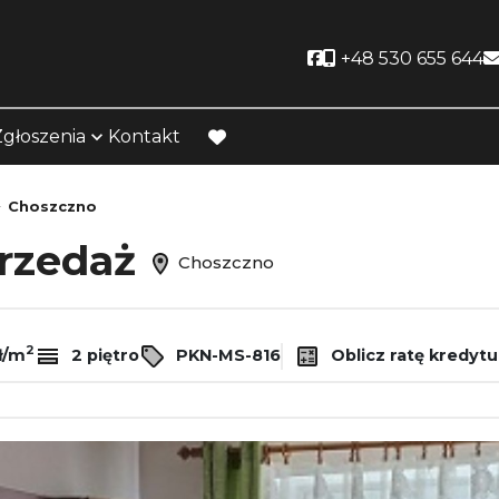
Social link
+48 530 655 644
Zgłoszenia
Kontakt
favorite
Choszczno
przedaż
Choszczno
2
ł/m
2 piętro
PKN-MS-816
Oblicz ratę kredytu