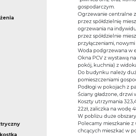
gospodarczym.
Ogrzewanie centralne z
żenia
przez spółdzielnię mies
ogrzewania na indywid
przez spółdzielnie miesz
przyłączeniami, nowymi 
Woda podgrzewana w e
Okna PCV z wystawą na p
pokój, kuchnia) z wido
Do budynku należy duża
pomieszczeniami gospo
Podłogi w pokojach z pa
Ściany gładzone, drzwi
Koszty utrzymania 323,4
22zł, zaliczka na wodę 4
W pobliżu duże obszary l
Polecamy mieszkanie z u
ktryczny
chcących mieszkać w pobl
/kostka