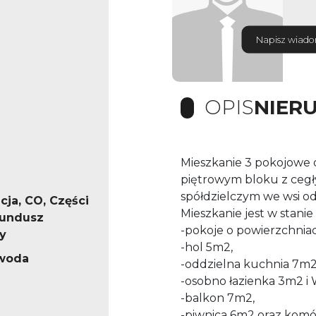
Napisz wiad
OPIS
NIER
Mieszkanie 3 pokojowe 
piętrowym bloku z cegł
spółdzielczym we wsi od
cja, CO, Części
Mieszkanie jest w stanie 
fundusz
-pokoje o powierzchniac
y
-hol 5m2,
 woda
-oddzielna kuchnia 7m2
-osobno łazienka 3m2 i
-balkon 7m2,
-piwnica 6m2 oraz ko