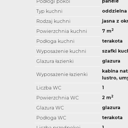
panele
Podłogi pokoi
oddzielna
Typ kuchni
jasna z o
Rodzaj kuchni
2
7 m
Powierzchnia kuchni
terakota
Podłoga kuchni
szafki ku
Wyposażenie kuchni
glazura
Glazura łazienki
kabina na
Wyposażenie łazienki
lustro, u
1
Liczba WC
2
2 m
Powierzchnia WC
glazura
Glazura WC
terakota
Podłoga WC
1
Liczba przedpokoi