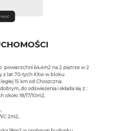
omość
UCHOMOŚCI
o powierzchni 64,4m2 na 2 piętrze w 2
y z lat 70-tych XXw w bloku
ległej 15 km od Choszczna.
dobrym, do odświeżenia i składa się z :
h około 18/17/10m2,
,
 WC 2m2,
mórka 18m2 w osobnym budynku