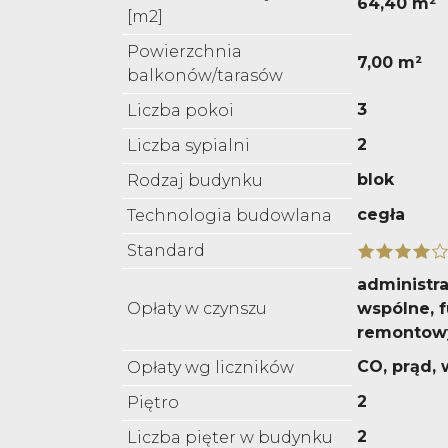
64,40 m²
[m2]
Powierzchnia
7,00 m²
balkonów/tarasów
3
Liczba pokoi
2
Liczba sypialni
blok
Rodzaj budynku
cegła
Technologia budowlana
Standard
administra
Opłaty w czynszu
wspólne, 
remontow
CO, prąd,
Opłaty wg liczników
2
Piętro
2
Liczba pięter w budynku