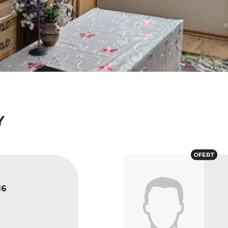
Y
OFERT
16