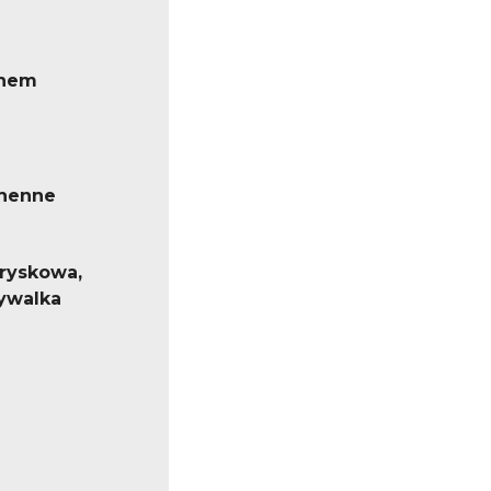
knem
chenne
tryskowa,
mywalka