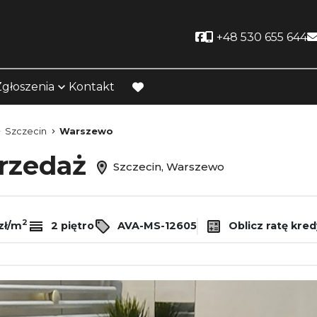
Social link
+48 530 655 644
Zgłoszenia
Kontakt
favorite
Szczecin
Warszewo
przedaż
Szczecin, Warszewo
2
zł/m
2 piętro
AVA-MS-12605
Oblicz ratę kre