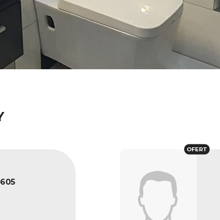
Y
OFERT
2605