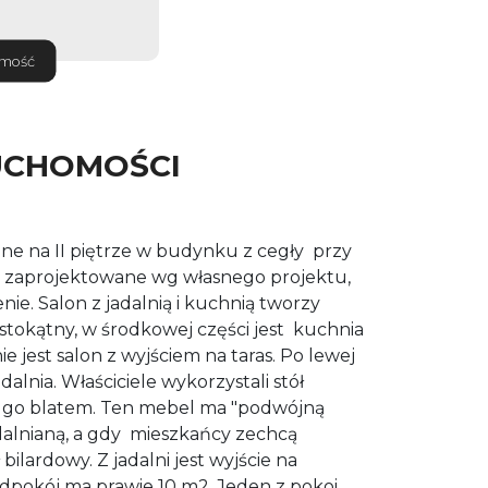
omość
UCHOMOŚCI
ne na II piętrze w budynku z cegły przy
ie zaprojektowane wg własnego projektu,
ie. Salon z jadalnią i kuchnią tworzy
ostokątny, w środkowej części jest kuchnia
ie jest salon z wyjściem na taras. Po lewej
dalnia. Właściciele wykorzystali stół
c go blatem. Ten mebel ma "podwójną
adalnianą, a gdy mieszkańcy zechcą
 bilardowy. Z jadalni jest wyjście na
edpokój ma prawie 10 m2. Jeden z pokoi