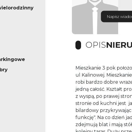
ielorodzinny
Napisz wiad
OPIS
NIER
arkingowe
Mieszkanie 3 pok położo
bry
ul Kalinowej. Mieszkan
robi bardzo dobre wrażen
jedną całość. Kształt pr
z wyspą, po prawej stron
stronie od kuchni jest ja
bilardowy przykrywają
funkcję". Na co dzień j
zdejmują blat i mają stół
kolejny taras. Duży prz