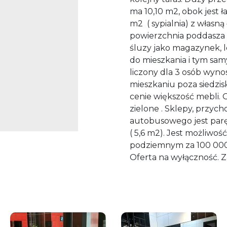
ma 10,10 m2, obok jest 
m2 ( sypialnia) z własną
powierzchnia poddasza 
śluzy jako magazynek, 
do mieszkania i tym sa
liczony dla 3 osób wyno
mieszkaniu poza siedzis
cenie większość mebli. O
zielone . Sklepy, przych
autobusowego jest parę
( 5,6 m2). Jest możliwo
podziemnym za 100 000 
Oferta na wyłączność.