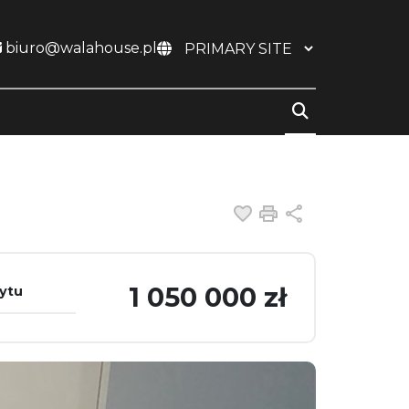
biuro@walahouse.pl
Dodaj do ulubiony
Drukuj
Udostępnij
1 050 000 zł
dytu