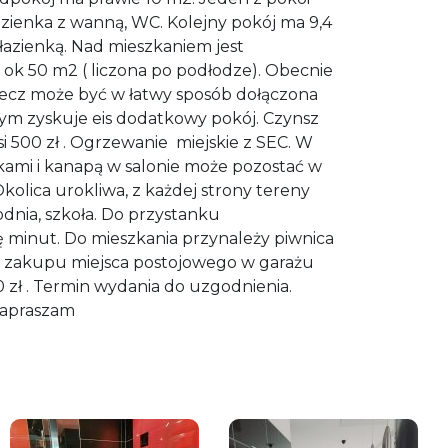
łazienka z wanną, WC. Kolejny pokój ma 9,4
 łazienką. Nad mieszkaniem jest
ok 50 m2 ( liczona po podłodze). Obecnie
lecz może być w łatwy sposób dołączona
mym zyskuje eis dodatkowy pokój. Czynsz
si 500 zł . Ogrzewanie miejskie z SEC. W
kami i kanapą w salonie może pozostać w
kolica urokliwa, z każdej strony tereny
odnia, szkoła. Do przystanku
 minut. Do mieszkania przynależy piwnica
ść zakupu miejsca postojowego w garażu
zł . Termin wydania do uzgodnienia.
 Zapraszam