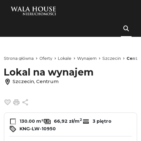
Strona główna
Oferty
Lokale
Wynajem
Szczecin
Centr
Lokal na wynajem
Szczecin, Centrum
Dodaj do ulubionych
Drukuj
Udostępnij
2
130.00 m²
66,92 zł/m
3 piętro
KNG-LW-10950