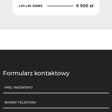
 zł
9 900 zł
LH1-LW-35689
TDR
Formularz kontaktowy
IMIĘ I NAZWISKO
NUMER TELEFONU