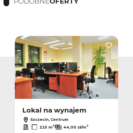
PODOBNE
OFERTY
Dodaj do ulubionych
Dodaj do ulub
Lokal na wynajem
L
Szczecin, Centrum
2
2
225 m
44,00 zł/m