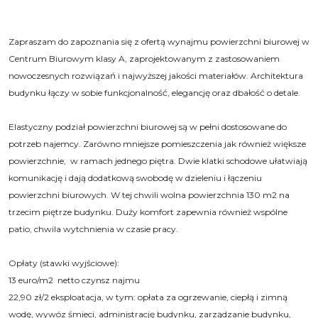
Zapraszam do zapoznania się z ofertą wynajmu powierzchni biurowej w
Centrum Biurowym klasy A, zaprojektowanym z zastosowaniem
nowoczesnych rozwiązań i najwyższej jakości materiałów. Architektura
budynku łączy w sobie funkcjonalność, elegancję oraz dbałość o detale.
Elastyczny podział powierzchni biurowej są w pełni dostosowane do
potrzeb najemcy. Zarówno mniejsze pomieszczenia jak również większe
powierzchnie, w ramach jednego piętra. Dwie klatki schodowe ułatwiają
komunikację i dają dodatkową swobodę w dzieleniu i łączeniu
powierzchni biurowych. W tej chwili wolna powierzchnia 130 m2 na
trzecim piętrze budynku. Duży komfort zapewnia również wspólne
patio, chwila wytchnienia w czasie pracy.
Opłaty (stawki wyjściowe):
13 euro/m2 netto czynsz najmu
22,90 zł/2 eksploatacja, w tym: opłata za ogrzewanie, ciepłą i zimną
wodę, wywóz śmieci, administrację budynku, zarządzanie budynku,