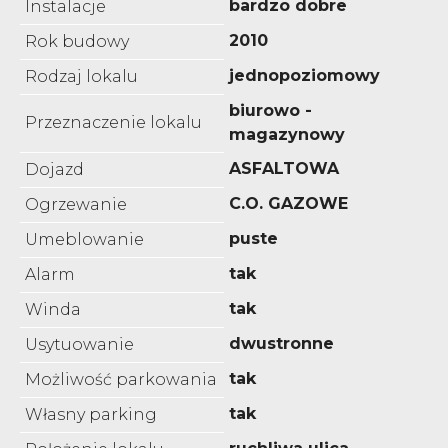
bardzo dobre
Instalacje
2010
Rok budowy
jednopoziomowy
Rodzaj lokalu
biurowo -
Przeznaczenie lokalu
magazynowy
ASFALTOWA
Dojazd
C.O. GAZOWE
Ogrzewanie
puste
Umeblowanie
tak
Alarm
tak
Winda
dwustronne
Usytuowanie
tak
Możliwość parkowania
tak
Własny parking