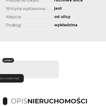
ruchliwa ulica
Położenie lokalu
jest
Witryna wystawowa
od ulicy
Wejście
wykładzina
Podłogi
OFERT
isz wiadomość
OPIS
NIERUCHOMOŚCI