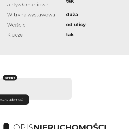
tak
antywłamaniowe
duża
Witryna wystawowa
od ulicy
Wejście
tak
Klucze
OFERT
isz wiadomość
OPIS
NIERUCHOMOŚCI