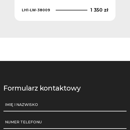
0 zł
1 350 zł
LH1-LW-38009
LH1
Formularz kontaktowy
IMIĘ I NAZWISKO
NUMER TELEFONU