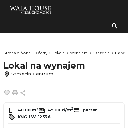
Strona główna
Oferty
Lokale
Wynajem
Szczecin
Centr
Lokal na wynajem
Szczecin, Centrum
Dodaj do ulubionych
Drukuj
Udostępnij
2
40.00 m²
45,00 zł/m
parter
KNG-LW-12376