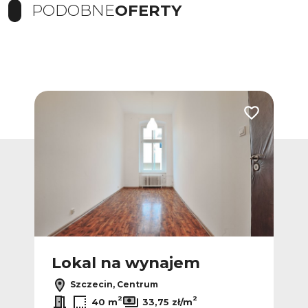
PODOBNE
OFERTY
Dodaj do ulubionych
Dodaj do ulub
Lokal na wynajem
L
Szczecin, Centrum
2
2
40 m
33,75 zł/m