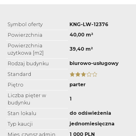
Symbol oferty
KNG-LW-12376
40,00 m²
Powierzchnia
Powierzchnia
39,40 m²
użytkowa [m2]
biurowo-usługowy
Rodzaj budynku
Standard
parter
Piętro
Liczba pięter w
1
budynku
do odświeżenia
Stan lokalu
jednomiesięczna
Typ kaucji
1 000 PLN
Mies. czynsz admin.