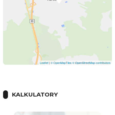
Leaflet
|
© OpenMapTiles
© OpenStreetMap contributors
KALKULATORY