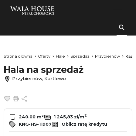
Strona główna
Oferty
Hale
Sprzedaż
Przybiernów
Kart
Hala na sprzedaż
Przybiernów, Kartlewo
Dodaj do ulubionych
Drukuj
Udostępnij
2
240.00 m²
1 245,83 zł/m
KNG-HS-11907
Oblicz ratę kredytu