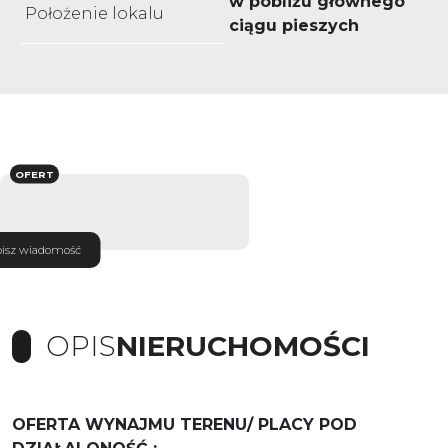
w pobliżu głównego
Położenie lokalu
ciągu pieszych
OFERT
isz wiadomość
OPIS
NIERUCHOMOŚCI
OFERTA WYNAJMU TERENU/ PLACY POD