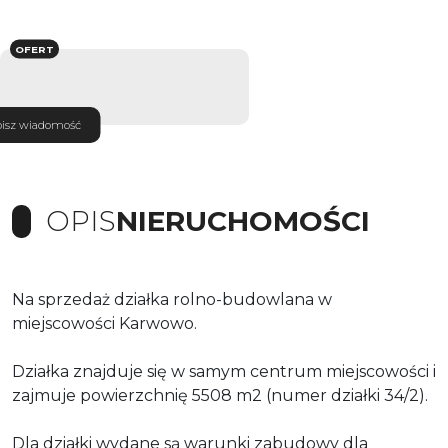
OFERT
isz wiadomość
OPIS
NIERUCHOMOŚCI
Na sprzedaż działka rolno-budowlana w
miejscowości Karwowo.
Działka znajduje się w samym centrum miejscowości i
zajmuje powierzchnię 5508 m2 (numer działki 34/2).
Dla działki wydane są warunki zabudowy dla