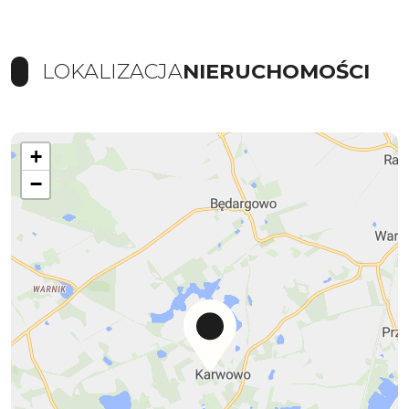
LOKALIZACJA
NIERUCHOMOŚCI
+
−