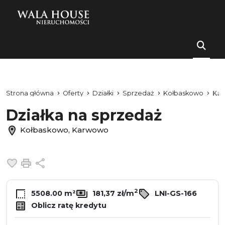
Strona główna
Oferty
Działki
Sprzedaż
Kołbaskowo
Ka
Działka na sprzedaż
Kołbaskowo, Karwowo
Dodaj do ulubionych
Drukuj
Udostępnij
2
5508.00 m²
181,37 zł/m
LNI-GS-166
Oblicz ratę kredytu