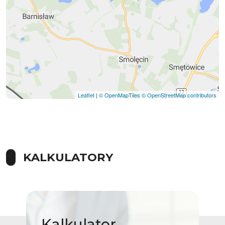
Leaflet
|
© OpenMapTiles
© OpenStreetMap contributors
KALKULATORY
Kalkulator