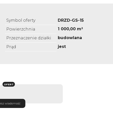
Symbol oferty
DRZD-GS-15
1 000,00 m²
Powierzchnia
budowlana
Przeznaczenie działki
jest
Prąd
OFERT
isz wiadomość