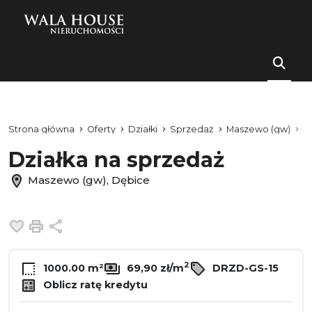
Strona główna
Oferty
Działki
Sprzedaż
Maszewo (gw)
D
Działka na sprzedaż
Maszewo (gw), Dębice
Dodaj do ulubionych
Drukuj
Udostępnij
2
1000.00 m²
69,90 zł/m
DRZD-GS-15
Oblicz ratę kredytu