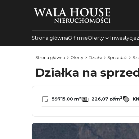
Strona główna
O firmie
Oferty
Inwestycje
Strona główna
Oferty
Działki
Sprzedaż
Sz
Działka na sprze
2
59715.00 m²
226,07 zł/m
KN