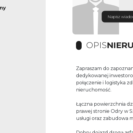
rny
Napisz wiad
OPIS
NIER
Zapraszam do zapoznania 
dedykowanej inwestorom
połączenie i logistyka
nieruchomość.
Łączna powierzchnia dzi
prawej stronie Odry w S
usługi oraz zabudowa m
Dobry dojazd drogą asfa