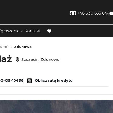
Social link
+48 530 655 644
Zgłoszenia
Kontakt
favorite
czecin
Zdunowo
daż
Szczecin, Zdunowo
G-GS-10436
Oblicz ratę kredytu