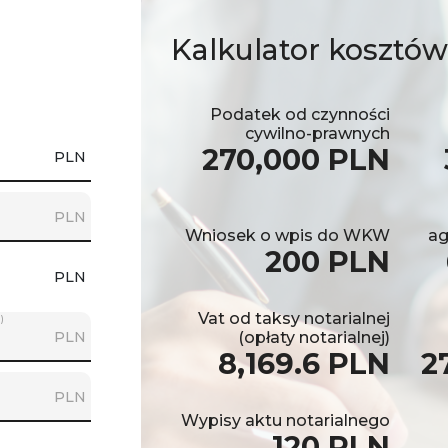
Kalkulator
kosztów
Podatek od czynności
cywilno-prawnych
270,000 PLN
PLN
PLN
Wniosek o wpis do WKW
ag
200 PLN
PLN
Vat od taksy notarialnej
)
PLN
(opłaty notarialnej)
8,169.6 PLN
2
PLN
Wypisy aktu notarialnego
120 PLN