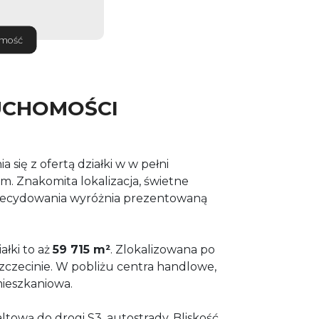
omość
UCHOMOŚCI
się z ofertą działki w w pełni
. Znakomita lokalizacja, świetne
 zdecydowania wyróżnia prezentowaną
ałki to aż
59 715 m²
. Zlokalizowana po
zczecinie. W pobliżu centra handlowe,
ieszkaniowa.
ltową do drogi S3, autostrady. Bliskość