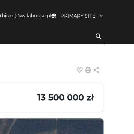
biuro@walahouse.pl
Dodaj do ulubiony
Drukuj
Udostępnij
13 500 000 zł