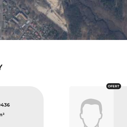
Y
OFERT
0436
m²