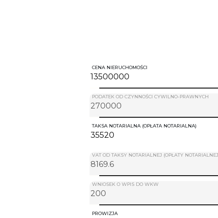
CENA NIERUCHOMOŚCI
PODATEK OD CZYNNOŚCI CYWILNO-PRAWNYCH
TAKSA NOTARIALNA (OPŁATA NOTARIALNA)
VAT OD TAKSY NOTARIALNEJ (OPŁATY NOTARIALNEJ
WNIOSEK O WPIS DO WKW
PROWIZJA