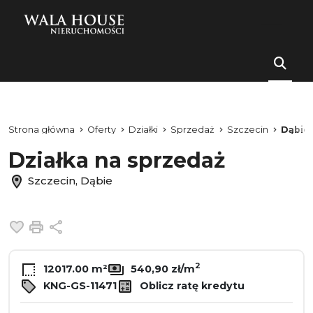
Strona główna
Oferty
Działki
Sprzedaż
Szczecin
Dąbie
Działka na sprzedaż
Szczecin, Dąbie
Dodaj do ulubionych
Drukuj
Udostępnij
2
12017.00 m²
540,90 zł/m
KNG-GS-11471
Oblicz ratę kredytu