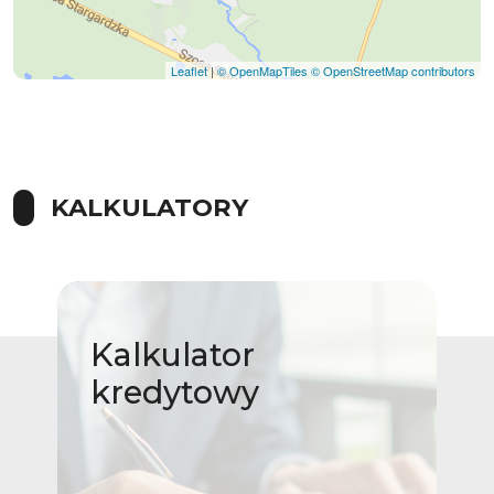
Leaflet
|
© OpenMapTiles
© OpenStreetMap contributors
KALKULATORY
Kalkulator
kredytowy