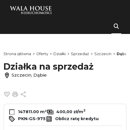
Strona główna
Oferty
Działki
Sprzedaż
Szczecin
Dąbie
Działka na sprzedaż
Szczecin, Dąbie
Dodaj do ulubionych
Drukuj
Udostępnij
2
147811.00 m²
400,00 zł/m
PKN-GS-975
Oblicz ratę kredytu