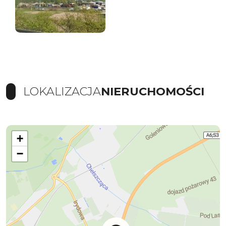
LOKALIZACJA
NIERUCHOMOŚCI
+
−