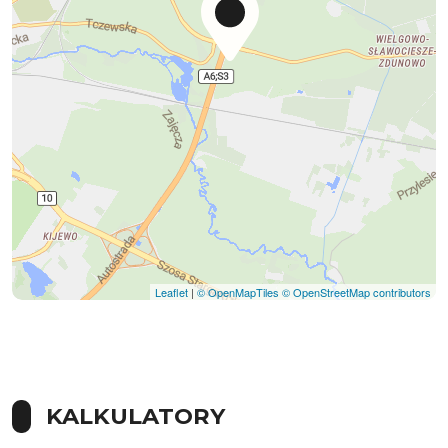
Leaflet
|
© OpenMapTiles
© OpenStreetMap contributors
KALKULATORY