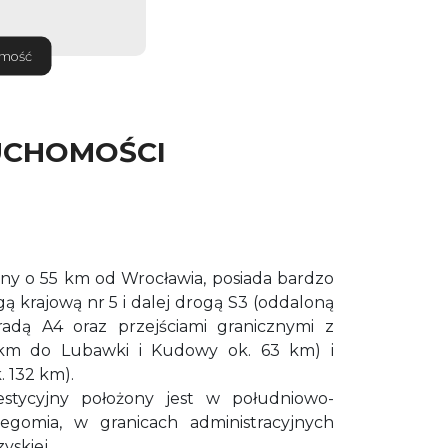
omość
UCHOMOŚCI
ny o 55 km od Wrocławia,
posiada bardzo
ą krajową nr 5 i dalej drogą S3 (oddaloną
radą A4 oraz przejściami granicznymi z
km do Lubawki i Kudowy ok. 63 km) i
 132 km).
stycyjny położony jest w południowo-
zegomia, w granicach administracyjnych
yskiej.