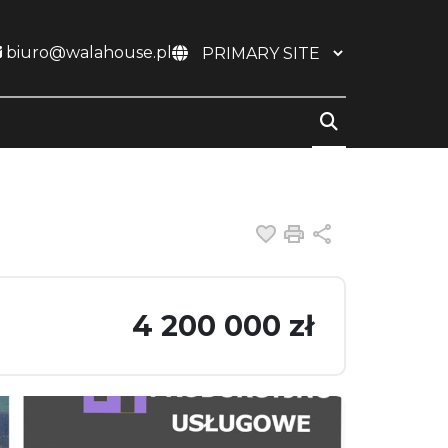
biuro@walahouse.pl
Dodaj do ulubiony
Drukuj
Udostępnij
4 200 000 zł