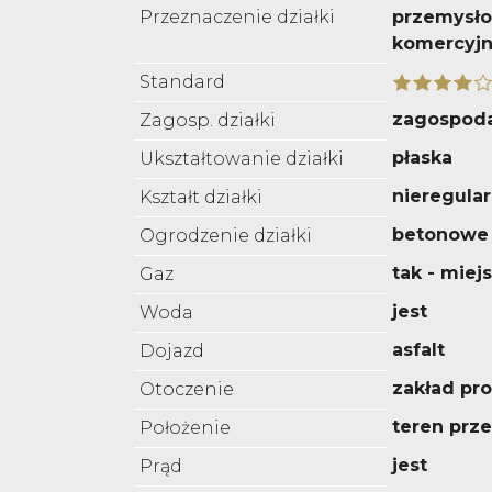
Przeznaczenie działki
przemysło
komercyj
Standard
zagospod
Zagosp. działki
płaska
Ukształtowanie działki
nieregula
Kształt działki
betonowe
Ogrodzenie działki
tak - miejs
Gaz
jest
Woda
asfalt
Dojazd
zakład pr
Otoczenie
teren prz
Położenie
jest
Prąd