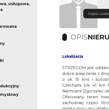
wa, usługowa,
na
Napisz wiad
arowana
OPIS
NIER
rny
Lokalizacja
ki
STRZEGOM jest oddalo
dobre połączenie z drog
o ok. 15 km) i autost
Czechami (ok. 41 km 
odukcyjny
Niemcami (Zgorzelec ok.
emysłowy
Oferowany teren inwe
zachodniej części Str
miasta, przy ulicy Wałbrz