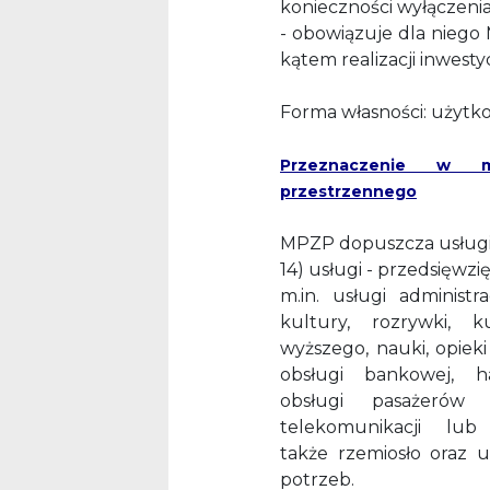
konieczności wyłączenia
- obowiązuje dla niego
kątem realizacji inwestyc
Forma własności: użytk
Przeznaczenie w mi
przestrzennego
MPZP dopuszcza usługi,
14) usługi - przedsięwzi
m.in. usługi administr
kultury, rozrywki, ku
wyższego, nauki, opieki 
obsługi bankowej, ha
obsługi pasażerów
telekomunikacji l
także rzemiosło oraz u
potrzeb.