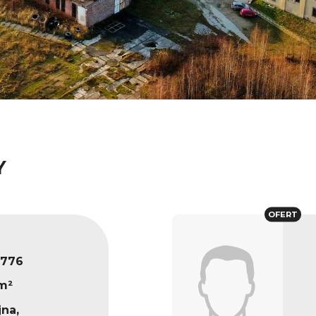
Y
OFERT
776
m²
na,