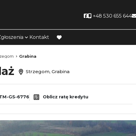
Social link
+48 530 655 644
Zgłoszenia
Kontakt
favorite
rzegom
Grabina
daż
Strzegom, Grabina
TM-GS-6776
Oblicz ratę kredytu