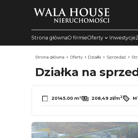
Strona główna
O firmie
Oferty
Inwestycje
Strona główna
Oferty
Działki
Sprzedaż
St
Działka na sprze
2
20145.00 m²
208,49 zł/m
M