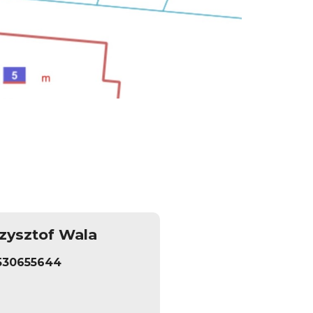
zysztof Wala
530655644