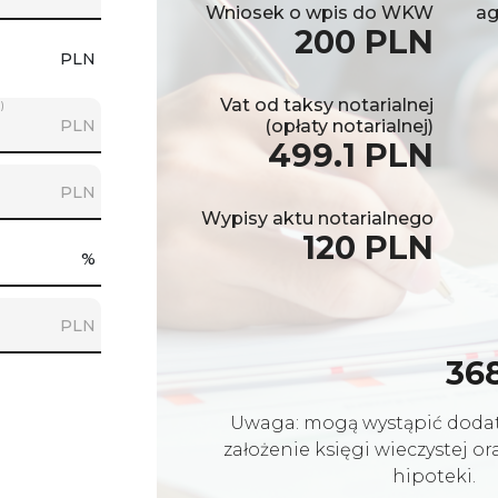
Wniosek o wpis do WKW
ag
200 PLN
PLN
Vat od taksy notarialnej
)
PLN
(opłaty notarialnej)
499.1 PLN
PLN
Wypisy aktu notarialnego
120 PLN
%
PLN
36
Uwaga: mogą wystąpić dodat
założenie księgi wieczystej o
hipoteki.