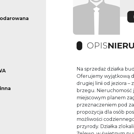
podarowana
OPIS
NIER
Na sprzedaż działka bud
WA
Oferujemy wyjątkową dz
drugiej linii od jeziora 
inna
brzegu. Nieruchomość je
miejscowym planem zag
przeznaczeniem pod za
propozycja dla osób posz
możliwości codziennego
przyrody. Działka zloka
Żelewo, w świetnym pun