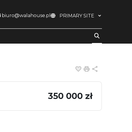
biuro@walahouse.pl
Dodaj do ulubiony
Drukuj
Udostępnij
350 000 zł