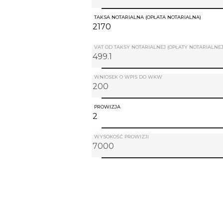
TAKSA NOTARIALNA (OPŁATA NOTARIALNA)
VAT OD TAKSY NOTARIALNEJ (OPŁATY NOTARIALNEJ
WNIOSEK O WPIS DO WKW
PROWIZJA
WYSOKOŚĆ PROWIZJI