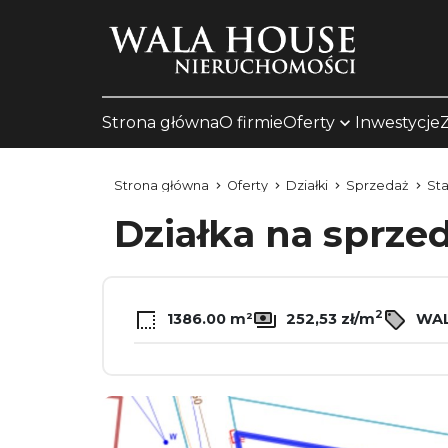
Strona główna
O firmie
Oferty
Inwestycje
Strona główna
Oferty
Działki
Sprzedaż
St
Działka na sprze
2
1386.00 m²
252,53 zł/m
WAL