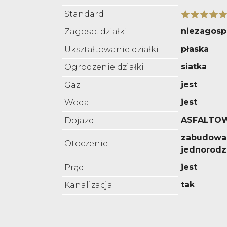
Standard
niezagos
Zagosp. działki
płaska
Ukształtowanie działki
siatka
Ogrodzenie działki
jest
Gaz
jest
Woda
ASFALTO
Dojazd
zabudowa
Otoczenie
jednorodz
jest
Prąd
tak
Kanalizacja