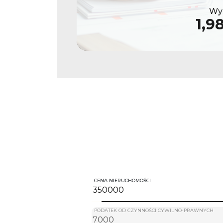
Wys
1,9
CENA NIERUCHOMOŚCI
PODATEK OD CZYNNOŚCI CYWILNO-PRAWNYCH