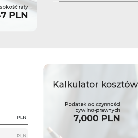
okość raty
87 PLN
Kalkulator
kosztów
Podatek od czynności
cywilno-prawnych
7,000 PLN
PLN
PLN