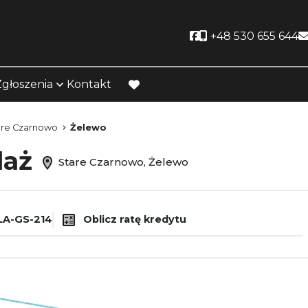
Social link
+48 530 655 644
Zgłoszenia
Kontakt
favorite
are Czarnowo
Żelewo
daż
Stare Czarnowo, Żelewo
A-GS-214
Oblicz ratę kredytu