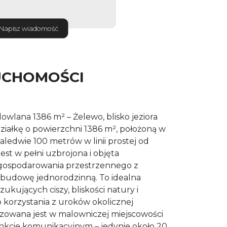
Napisz wiadomość
UCHOMOŚCI
owlana 1386 m² – Żelewo, blisko jeziora
iałkę o powierzchni 1386 m², położoną w
– zaledwie 100 metrów w linii prostej od
st w pełni uzbrojona i objęta
ospodarowania przestrzennego z
budowę jednorodzinną. To idealna
ukujących ciszy, bliskości natury i
 korzystania z uroków okolicznej
lizowana jest w malowniczej miejscowości
kcie komunikacyjnym – jedynie około 20