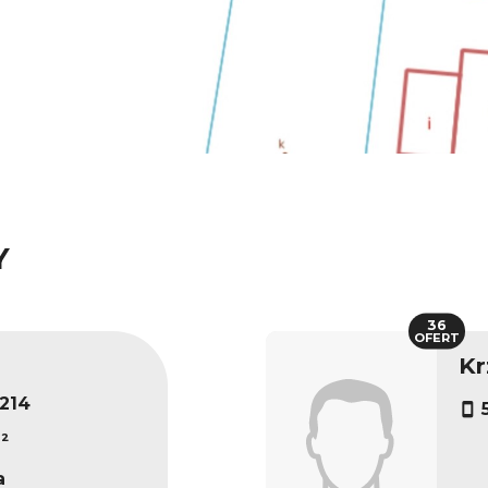
Y
36
OFERT
Kr
214
²
a