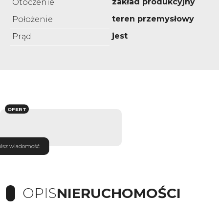
zakład produkcyjny
Otoczenie
teren przemysłowy
Położenie
jest
Prąd
OFERT
isz wiadomość
OPIS
NIERUCHOMOŚCI