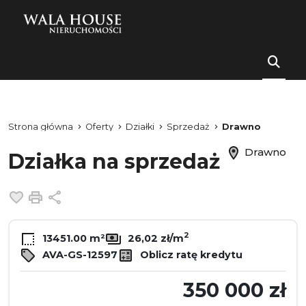
Strona główna
Oferty
Działki
Sprzedaż
Drawno
Drawno
Działka na sprzedaż
Dodaj do ulubionych
Drukuj
Udostępnij
2
13451.00 m²
26,02 zł/m
AVA-GS-12597
Oblicz ratę kredytu
350 000 zł