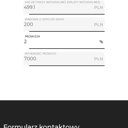
VAT OD TAKSY NOTARIALNEJ (OPŁATY NOTARIALNEJ)
PLN
WNIOSEK O WPIS DO WKW
PLN
PROWIZJA
%
WYSOKOŚĆ PROWIZJI
PLN
Formularz kontaktowy