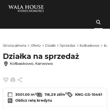
Strona główna
Oferty
Działki
Sprzedaż
Kołbaskowo
Ka
Działka na sprzedaż
Kołbaskowo, Karwowo
Dodaj do ulubionych
Drukuj
Udostępnij
2
3001.00 m²
116,29 zł/m
KNG-GS-10461
Oblicz ratę kredytu