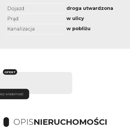
droga utwardzona
Dojazd
w ulicy
Prąd
w pobliżu
Kanalizacja
OFERT
isz wiadomość
OPIS
NIERUCHOMOŚCI