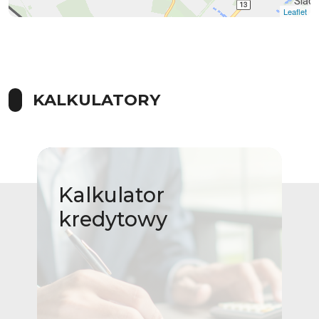
Leaflet
|
© OpenMapTiles
© OpenStreetMap contributors
KALKULATORY
Kalkulator
kredytowy