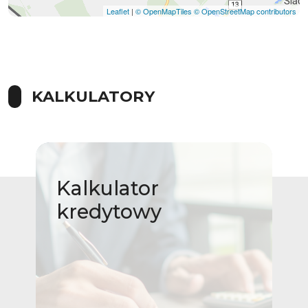
Leaflet
|
© OpenMapTiles
© OpenStreetMap contributors
KALKULATORY
Kalkulator
kredytowy