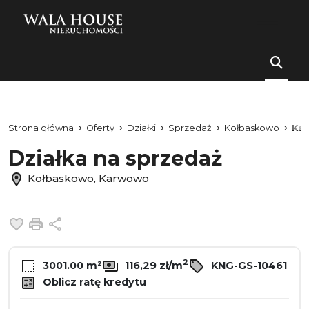
Strona główna
Oferty
Działki
Sprzedaż
Kołbaskowo
Ka
Działka na sprzedaż
Kołbaskowo, Karwowo
Dodaj do ulubionych
Drukuj
Udostępnij
2
3001.00 m²
116,29 zł/m
KNG-GS-10461
Oblicz ratę kredytu