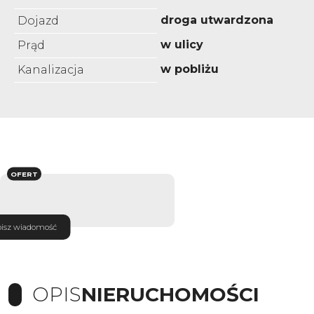
droga utwardzona
Dojazd
w ulicy
Prąd
w pobliżu
Kanalizacja
OFERT
isz wiadomość
OPIS
NIERUCHOMOŚCI