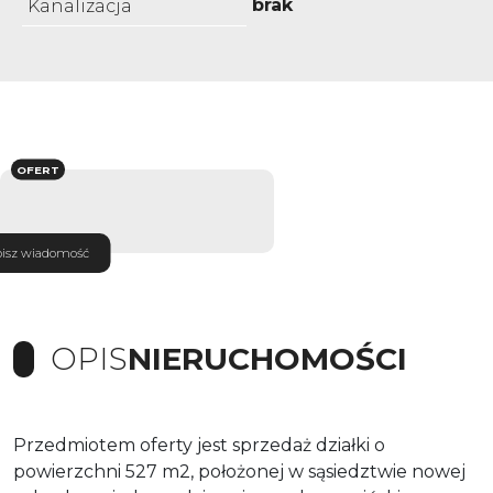
brak
Kanalizacja
OFERT
isz wiadomość
OPIS
NIERUCHOMOŚCI
Przedmiotem oferty jest sprzedaż działki o
powierzchni 527 m2, położonej w sąsiedztwie nowej