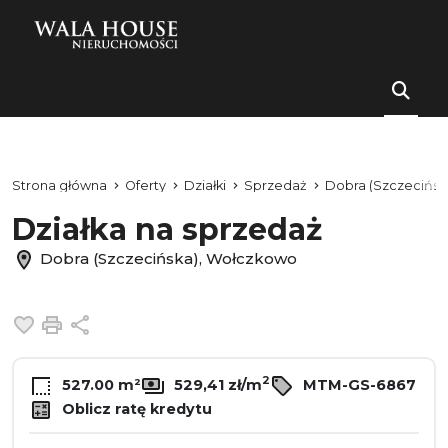
Strona główna
Oferty
Działki
Sprzedaż
Dobra (Szczecińsk
Działka na sprzedaż
Dobra (Szczecińska), Wołczkowo
Dodaj do ulubionych
Drukuj
Udostępnij
2
527.00 m²
529,41 zł/m
MTM-GS-6867
Oblicz ratę kredytu