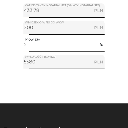
VAT OD TAKSY NOTARIALNEJ (OPŁATY NOTARIALNEJ)
PLN
WNIOSEK O WPIS DO WKW
PLN
PROWIZJA
%
WYSOKOŚĆ PROWIZJI
PLN