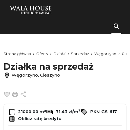
Strona główna
Oferty
Działki
Sprzedaż
Węgorzyno
Cie
Działka na sprzedaż
Węgorzyno, Cieszyno
Dodaj do ulubionych
Drukuj
Udostępnij
2
21000.00 m²
71,43 zł/m
PKN-GS-617
Oblicz ratę kredytu