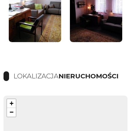
LOKALIZACJA
NIERUCHOMOŚCI
+
−