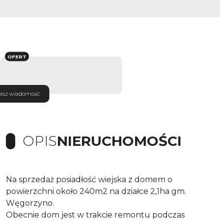
OFERT
isz wiadomość
OPIS
NIERUCHOMOŚCI
Na sprzedaż posiadłość wiejska z domem o
powierzchni około 240m2 na działce 2,1ha gm.
Węgorzyno.
Obecnie dom jest w trakcie remontu podczas